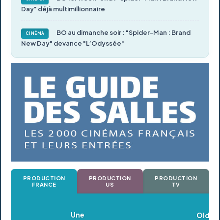
Day" déjà multimillionnaire
BO au dimanche soir : "Spider-Man : Brand
CINÉMA
New Day" devance "L’Odyssée"
PRODUCTION
PRODUCTION
PRODUCTION
FRANCE
US
TV
Oldeupe