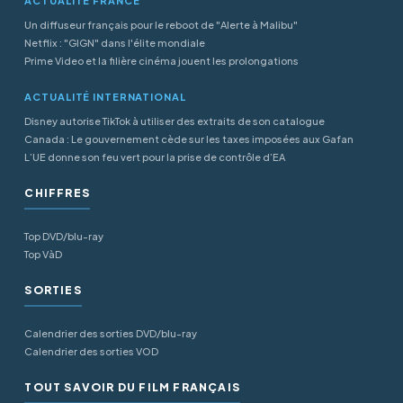
ACTUALITÉ FRANCE
Un diffuseur français pour le reboot de "Alerte à Malibu"
Netflix : "GIGN" dans l'élite mondiale
Prime Video et la filière cinéma jouent les prolongations
ACTUALITÉ INTERNATIONAL
Disney autorise TikTok à utiliser des extraits de son catalogue
Canada : Le gouvernement cède sur les taxes imposées aux Gafan
L’UE donne son feu vert pour la prise de contrôle d’EA
CHIFFRES
Top DVD/blu-ray
Top VàD
SORTIES
Calendrier des sorties DVD/blu-ray
Calendrier des sorties VOD
TOUT SAVOIR DU FILM FRANÇAIS