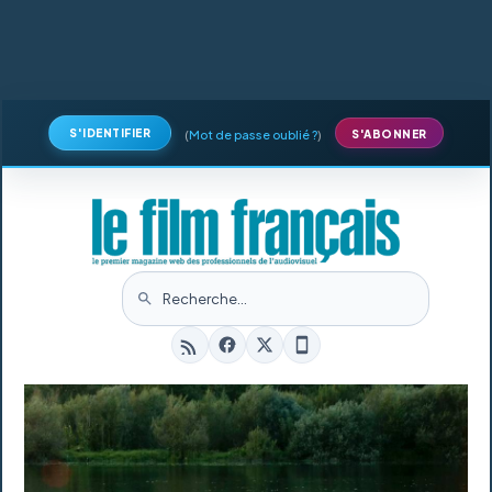
S'IDENTIFIER
(
Mot de passe oublié ?
)
S'ABONNER