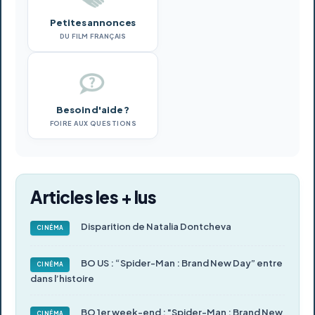
Petites annonces
DU FILM FRANÇAIS
Besoin d'aide ?
FOIRE AUX QUESTIONS
Articles les + lus
Disparition de Natalia Dontcheva
CINÉMA
BO US : “Spider-Man : Brand New Day” entre
CINÉMA
dans l’histoire
BO 1er week-end : "Spider-Man : Brand New
CINÉMA