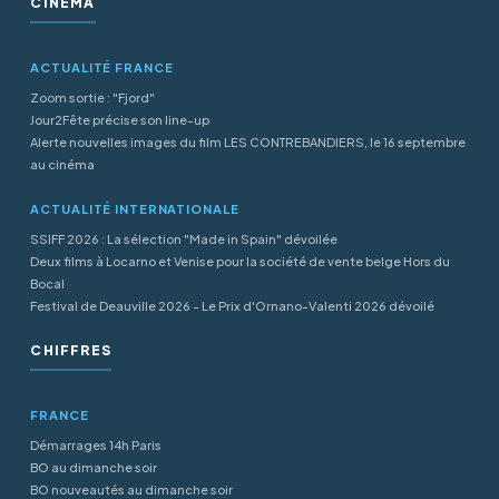
CINÉMA
ACTUALITÉ FRANCE
Zoom sortie : "Fjord"
Jour2Fête précise son line-up
Alerte nouvelles images du film LES CONTREBANDIERS, le 16 septembre
au cinéma
ACTUALITÉ INTERNATIONALE
SSIFF 2026 : La sélection "Made in Spain" dévoilée
Deux films à Locarno et Venise pour la société de vente belge Hors du
Bocal
Festival de Deauville 2026 - Le Prix d'Ornano-Valenti 2026 dévoilé
CHIFFRES
FRANCE
Démarrages 14h Paris
BO au dimanche soir
BO nouveautés au dimanche soir