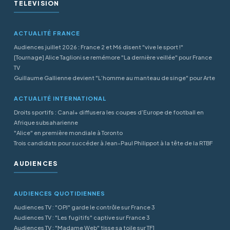
TÉLÉVISION
ACTUALITÉ FRANCE
Audiences juillet 2026 : France 2 et M6 disent "vive le sport !"
[Tournage] Alice Taglioni se remémore "La dernière veillée" pour France
TV
Guillaume Gallienne devient "L’homme au manteau de singe" pour Arte
ACTUALITÉ INTERNATIONAL
Droits sportifs : Canal+ diffusera les coupes d’Europe de football en
Afrique subsaharienne
"Alice" en première mondiale à Toronto
Trois candidats pour succéder à Jean-Paul Philippot à la tête de la RTBF
AUDIENCES
AUDIENCES QUOTIDIENNES
Audiences TV : "OPJ" garde le contrôle sur France 3
Audiences TV : "Les fugitifs" captive sur France 3
Audiences TV : "Madame Web" tisse sa toile sur TF1