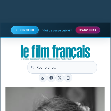
S'IDENTIFIER
(
Mot de passe oublié ?
)
S'ABONNER