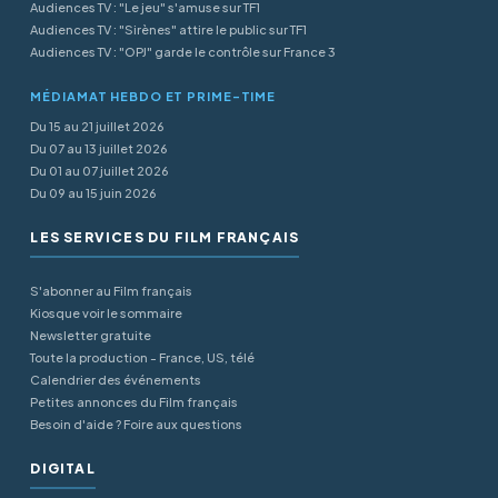
Audiences TV : "Le jeu" s'amuse sur TF1
Audiences TV : "Sirènes" attire le public sur TF1
Audiences TV : "OPJ" garde le contrôle sur France 3
MÉDIAMAT HEBDO ET PRIME-TIME
Du 15 au 21 juillet 2026
Du 07 au 13 juillet 2026
Du 01 au 07 juillet 2026
Du 09 au 15 juin 2026
LES SERVICES DU FILM FRANÇAIS
S'abonner au Film français
Kiosque voir le sommaire
Newsletter gratuite
Toute la production - France, US, télé
Calendrier des événements
Petites annonces du Film français
Besoin d'aide ? Foire aux questions
DIGITAL