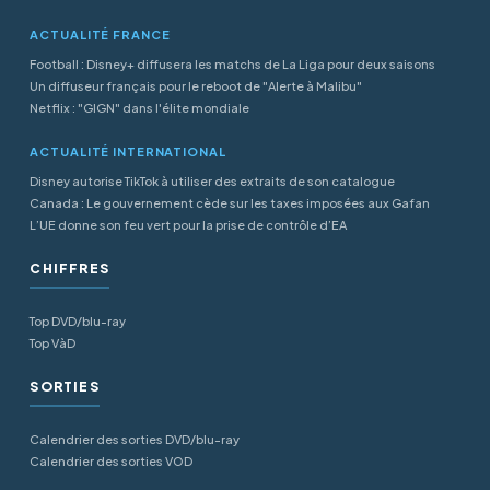
ACTUALITÉ FRANCE
Football : Disney+ diffusera les matchs de La Liga pour deux saisons
Un diffuseur français pour le reboot de "Alerte à Malibu"
Netflix : "GIGN" dans l'élite mondiale
ACTUALITÉ INTERNATIONAL
Disney autorise TikTok à utiliser des extraits de son catalogue
Canada : Le gouvernement cède sur les taxes imposées aux Gafan
L’UE donne son feu vert pour la prise de contrôle d’EA
CHIFFRES
Top DVD/blu-ray
Top VàD
SORTIES
Calendrier des sorties DVD/blu-ray
Calendrier des sorties VOD