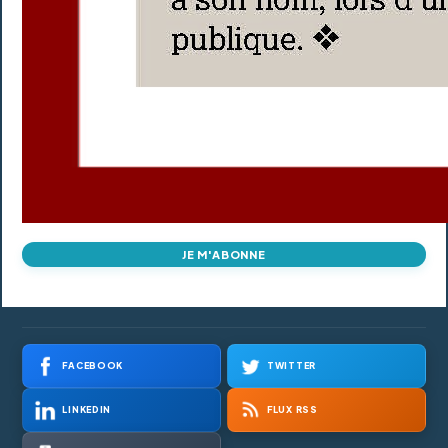
JE M'ABONNE
FACEBOOK
TWITTER
LINKEDIN
FLUX RSS