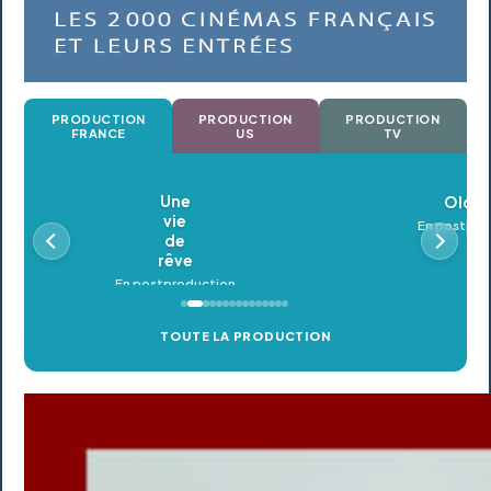
PRODUCTION
PRODUCTION
PRODUCTION
FRANCE
US
TV
Oldeupe
En postproduction
TOUTE LA PRODUCTION