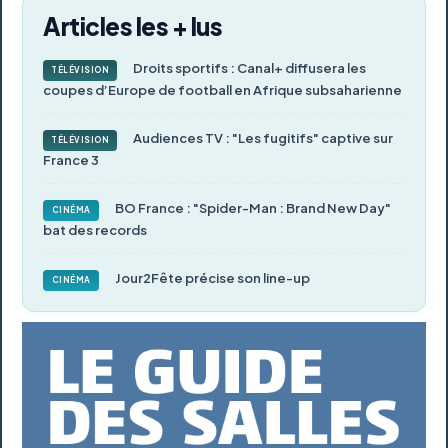
Articles les + lus
Droits sportifs : Canal+ diffusera les
TÉLÉVISION
coupes d’Europe de football en Afrique subsaharienne
Audiences TV : "Les fugitifs" captive sur
TÉLÉVISION
France 3
BO France : "Spider-Man : Brand New Day"
CINÉMA
bat des records
Jour2Fête précise son line-up
CINÉMA