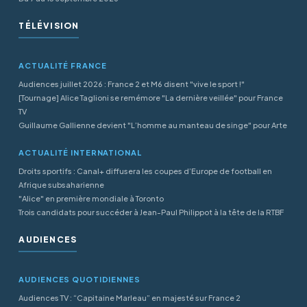
TÉLÉVISION
ACTUALITÉ FRANCE
Audiences juillet 2026 : France 2 et M6 disent "vive le sport !"
[Tournage] Alice Taglioni se remémore "La dernière veillée" pour France
TV
Guillaume Gallienne devient "L’homme au manteau de singe" pour Arte
ACTUALITÉ INTERNATIONAL
Droits sportifs : Canal+ diffusera les coupes d’Europe de football en
Afrique subsaharienne
"Alice" en première mondiale à Toronto
Trois candidats pour succéder à Jean-Paul Philippot à la tête de la RTBF
AUDIENCES
AUDIENCES QUOTIDIENNES
Audiences TV : “Capitaine Marleau” en majesté sur France 2