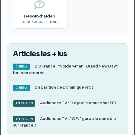
Besoin d'aide ?
FOIRE AUX QUESTIONS
Articles les + lus
BO France : "Spider-Man : Brand New Day"
CINÉMA
bat des records
Disparition de Dominique Frot
CINÉMA
Audiences TV : "Le jeu" s'amuse sur TF1
TÉLÉVISION
Audiences TV : "OPJ" garde le contrôle
TÉLÉVISION
sur France 3