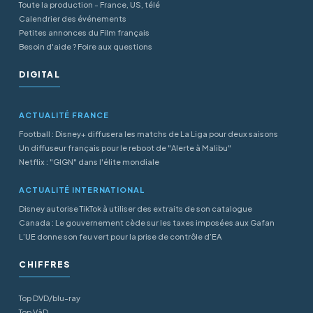
Toute la production - France, US, télé
Calendrier des événements
Petites annonces du Film français
Besoin d'aide ? Foire aux questions
DIGITAL
ACTUALITÉ FRANCE
Football : Disney+ diffusera les matchs de La Liga pour deux saisons
Un diffuseur français pour le reboot de "Alerte à Malibu"
Netflix : "GIGN" dans l'élite mondiale
ACTUALITÉ INTERNATIONAL
Disney autorise TikTok à utiliser des extraits de son catalogue
Canada : Le gouvernement cède sur les taxes imposées aux Gafan
L’UE donne son feu vert pour la prise de contrôle d’EA
CHIFFRES
Top DVD/blu-ray
Top VàD