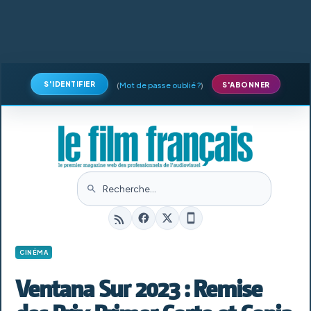
S'IDENTIFIER
(
Mot de passe oublié ?
)
S'ABONNER
CINÉMA
Ventana Sur 2023 : Remise