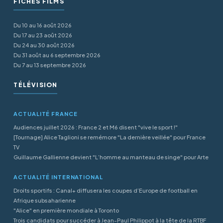
FICHES FILMS
Du 10 au 16 août 2026
Du 17 au 23 août 2026
Du 24 au 30 août 2026
Du 31 août au 6 septembre 2026
Du 7 au 13 septembre 2026
TÉLÉVISION
ACTUALITÉ FRANCE
Audiences juillet 2026 : France 2 et M6 disent "vive le sport !"
[Tournage] Alice Taglioni se remémore "La dernière veillée" pour France
TV
Guillaume Gallienne devient "L’homme au manteau de singe" pour Arte
ACTUALITÉ INTERNATIONAL
Droits sportifs : Canal+ diffusera les coupes d’Europe de football en
Afrique subsaharienne
"Alice" en première mondiale à Toronto
Trois candidats pour succéder à Jean-Paul Philippot à la tête de la RTBF