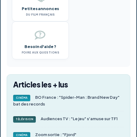
Petites annonces
DU FILM FRANÇAIS
Besoin d'aide ?
FOIRE AUX QUESTIONS
Articles les + lus
BO France : "Spider-Man : Brand New Day"
CINÉMA
bat des records
Audiences TV : "Le jeu" s'amuse sur TF1
TÉLÉVISION
Zoom sortie : "Fjord"
CINÉMA