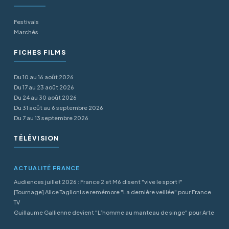
Festivals
Marchés
FICHES FILMS
Du 10 au 16 août 2026
Du 17 au 23 août 2026
Du 24 au 30 août 2026
Du 31 août au 6 septembre 2026
Du 7 au 13 septembre 2026
TÉLÉVISION
ACTUALITÉ FRANCE
Audiences juillet 2026 : France 2 et M6 disent "vive le sport !"
[Tournage] Alice Taglioni se remémore "La dernière veillée" pour France
TV
Guillaume Gallienne devient "L’homme au manteau de singe" pour Arte