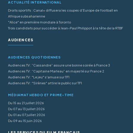
ACTUALITÉ INTERNATIONAL
Droits sportifs : Canal+ diffusera les coupes d’Europe de football en
Afrique subsaharienne
"Alice" en première mondiale à Toronto
Trois candidats pour succéder à Jean-Paul Philippot à la tête de la RTBF
AUDIENCES
AUDIENCES QUOTIDIENNES
Audiences TV : “Cassandre” assure une bonne soirée à France 3
Audiences TV : “Capitaine Marleau” en majesté sur France 2
Audiences TV : "Le jeu" s'amuse sur TF1
Audiences TV : "Sirènes" attire le public sur TF1
MÉDIAMAT HEBDO ET PRIME-TIME
Du 15 au 21 juillet 2026
Du 07 au 13 juillet 2026
Du 01 au 07 juillet 2026
Du 09 au 15 juin 2026
LES SERVICES DU FILM FRANÇAIS