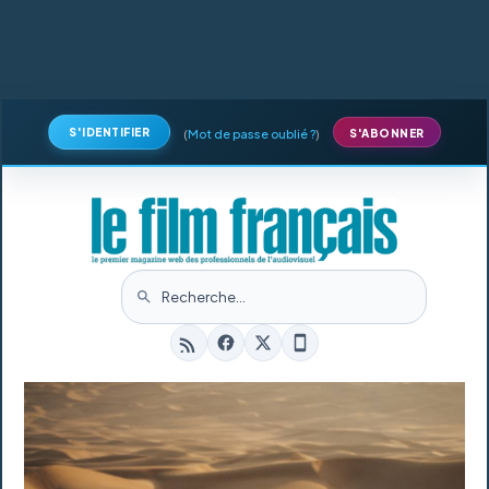
S'IDENTIFIER
(
Mot de passe oublié ?
)
S'ABONNER