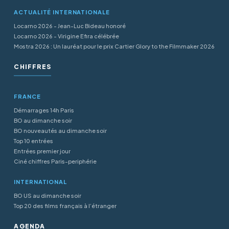
ACTUALITÉ INTERNATIONALE
Locarno 2026 - Jean-Luc Bideau honoré
Locarno 2026 - Virigine Efira célébrée
Mostra 2026 : Un lauréat pour le prix Cartier Glory to the Filmmaker 2026
CHIFFRES
FRANCE
Démarrages 14h Paris
BO au dimanche soir
BO nouveautés au dimanche soir
Top 10 entrées
Entrées premier jour
Ciné chiffres Paris-periphérie
INTERNATIONAL
BO US au dimanche soir
Top 20 des films français à l’étranger
AGENDA