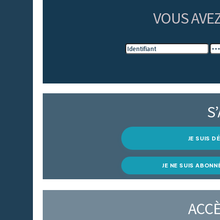
VOUS AVE
S
JE SUIS 
JE NE SUIS ABONN
ACCÈ