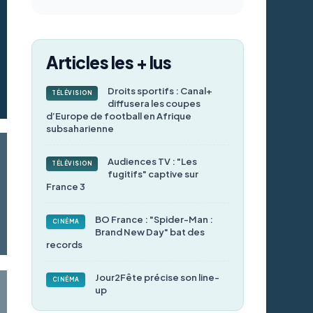
Articles les + lus
Droits sportifs : Canal+
TÉLÉVISION
diffusera les coupes
d’Europe de football en Afrique
subsaharienne
Audiences TV : "Les
TÉLÉVISION
fugitifs" captive sur
France 3
BO France : "Spider-Man :
CINÉMA
Brand New Day" bat des
records
Jour2Fête précise son line-
CINÉMA
up