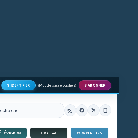
(
Mot de passe oublié ?
)
S'IDENTIFIER
S'ABONNER
ÉLÉVISION
DIGITAL
FORMATION