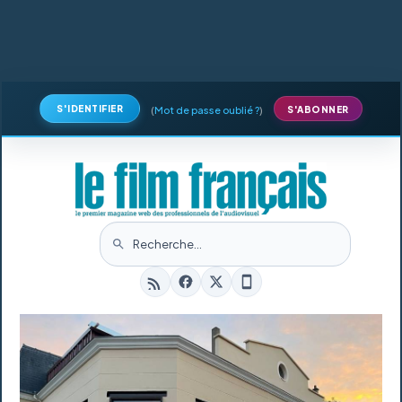
S'IDENTIFIER
(
Mot de passe oublié ?
)
S'ABONNER