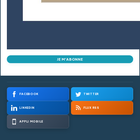
JE M'ABONNE
FACEBOOK
TWITTER
LINKEDIN
FLUX RSS
APPLI MOBILE