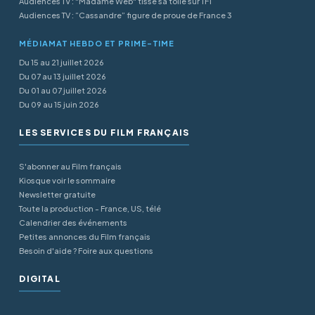
Audiences TV : "Madame Web" tisse sa toile sur TF1
Audiences TV : “Cassandre” figure de proue de France 3
MÉDIAMAT HEBDO ET PRIME-TIME
Du 15 au 21 juillet 2026
Du 07 au 13 juillet 2026
Du 01 au 07 juillet 2026
Du 09 au 15 juin 2026
LES SERVICES DU FILM FRANÇAIS
S'abonner au Film français
Kiosque voir le sommaire
Newsletter gratuite
Toute la production - France, US, télé
Calendrier des événements
Petites annonces du Film français
Besoin d'aide ? Foire aux questions
DIGITAL