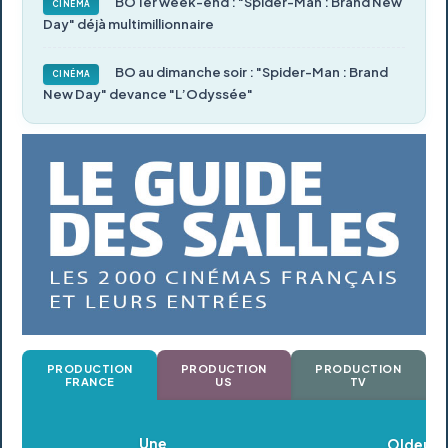
BO 1er week-end : "Spider-Man : Brand New
CINÉMA
Day" déjà multimillionnaire
BO au dimanche soir : "Spider-Man : Brand
CINÉMA
New Day" devance "L’Odyssée"
PRODUCTION
PRODUCTION
PRODUCTION
FRANCE
US
TV
Oldeupe