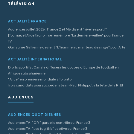
TÉLÉVISION
ACTUALITÉ FRANCE
Audiences juillet 2026 : France 2 et M6 disent "vive le sport !"
[Tournage] Alice Taglioni se remémore "La dernière veillée" pour France
TV
Guillaume Gallienne devient "L’homme au manteau de singe" pour Arte
ACTUALITÉ INTERNATIONAL
Droits sportifs : Canal+ diffusera les coupes d’Europe de football en
Afrique subsaharienne
"Alice" en première mondiale à Toronto
Trois candidats pour succéder à Jean-Paul Philippot à la tête de la RTBF
AUDIENCES
AUDIENCES QUOTIDIENNES
Audiences TV : "OPJ" garde le contrôle sur France 3
Audiences TV : "Les fugitifs" captive sur France 3