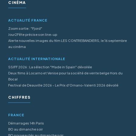
CINÉMA
ACTUALITÉ FRANCE
Zoom sortie : "Fjord"
Jour2Fête précise son line-up
Alerte nouvelles images du film LES CONTREBANDIERS, le 16 septembre
au cinéma
ACTUALITÉ INTERNATIONALE
SSIFF 2026 : La sélection "Made in Spain" dévoilée
Deux films à Locarno et Venise pour la société de vente belge Hors du
Bocal
Festival de Deauville 2026 - Le Prix d'Ornano-Valenti 2026 dévoilé
CHIFFRES
FRANCE
Démarrages 14h Paris
BO au dimanche soir
BO nouveautés au dimanche soir