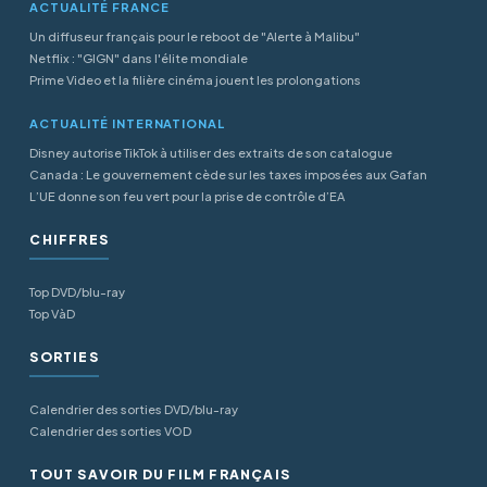
ACTUALITÉ FRANCE
Un diffuseur français pour le reboot de "Alerte à Malibu"
Netflix : "GIGN" dans l'élite mondiale
Prime Video et la filière cinéma jouent les prolongations
ACTUALITÉ INTERNATIONAL
Disney autorise TikTok à utiliser des extraits de son catalogue
Canada : Le gouvernement cède sur les taxes imposées aux Gafan
L’UE donne son feu vert pour la prise de contrôle d’EA
CHIFFRES
Top DVD/blu-ray
Top VàD
SORTIES
Calendrier des sorties DVD/blu-ray
Calendrier des sorties VOD
TOUT SAVOIR DU FILM FRANÇAIS