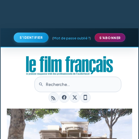
S'IDENTIFIER
(
Mot de passe oublié ?
)
S'ABONNER