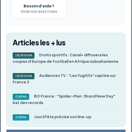
Besoin d'aide ?
FOIRE AUX QUESTIONS
Articles les + lus
Droits sportifs : Canal+ diffusera les
TÉLÉVISION
coupes d’Europe de football en Afrique subsaharienne
Audiences TV : "Les fugitifs" captive sur
TÉLÉVISION
France 3
BO France : "Spider-Man : Brand New Day"
CINÉMA
bat des records
Jour2Fête précise son line-up
CINÉMA