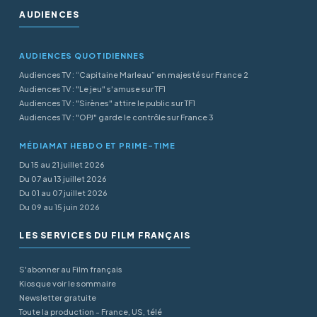
AUDIENCES
AUDIENCES QUOTIDIENNES
Audiences TV : “Capitaine Marleau” en majesté sur France 2
Audiences TV : "Le jeu" s'amuse sur TF1
Audiences TV : "Sirènes" attire le public sur TF1
Audiences TV : "OPJ" garde le contrôle sur France 3
MÉDIAMAT HEBDO ET PRIME-TIME
Du 15 au 21 juillet 2026
Du 07 au 13 juillet 2026
Du 01 au 07 juillet 2026
Du 09 au 15 juin 2026
LES SERVICES DU FILM FRANÇAIS
S'abonner au Film français
Kiosque voir le sommaire
Newsletter gratuite
Toute la production - France, US, télé