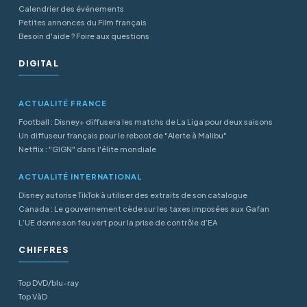
Calendrier des événements
Petites annonces du Film français
Besoin d'aide ? Foire aux questions
DIGITAL
ACTUALITÉ FRANCE
Football : Disney+ diffusera les matchs de La Liga pour deux saisons
Un diffuseur français pour le reboot de "Alerte à Malibu"
Netflix : "GIGN" dans l'élite mondiale
ACTUALITÉ INTERNATIONAL
Disney autorise TikTok à utiliser des extraits de son catalogue
Canada : Le gouvernement cède sur les taxes imposées aux Gafan
L’UE donne son feu vert pour la prise de contrôle d’EA
CHIFFRES
Top DVD/blu-ray
Top VàD