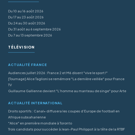
Du 10 au 16 août 2026
Du 17 au 23 août 2026
Du 24 au 30 août 2026
Du 31 août au 6 septembre 2026
Du 7 au 13 septembre 2026
TÉLÉVISION
ACTUALITÉ FRANCE
Audiences juillet 2026 : France 2 et M6 disent "vive le sport !"
[Tournage] Alice Taglioni se remémore "La dernière veillée" pour France
TV
Guillaume Gallienne devient "L’homme au manteau de singe" pour Arte
ACTUALITÉ INTERNATIONAL
Droits sportifs : Canal+ diffusera les coupes d’Europe de football en
Afrique subsaharienne
"Alice" en première mondiale à Toronto
Trois candidats pour succéder à Jean-Paul Philippot à la tête de la RTBF