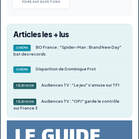
FOIRE AUX QUESTIONS
Articles les + lus
BO France : "Spider-Man : Brand New Day"
CINÉMA
bat des records
Disparition de Dominique Frot
CINÉMA
Audiences TV : "Le jeu" s'amuse sur TF1
TÉLÉVISION
Audiences TV : "OPJ" garde le contrôle
TÉLÉVISION
sur France 3