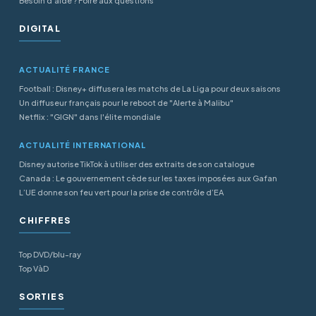
Besoin d'aide ? Foire aux questions
DIGITAL
ACTUALITÉ FRANCE
Football : Disney+ diffusera les matchs de La Liga pour deux saisons
Un diffuseur français pour le reboot de "Alerte à Malibu"
Netflix : "GIGN" dans l'élite mondiale
ACTUALITÉ INTERNATIONAL
Disney autorise TikTok à utiliser des extraits de son catalogue
Canada : Le gouvernement cède sur les taxes imposées aux Gafan
L’UE donne son feu vert pour la prise de contrôle d’EA
CHIFFRES
Top DVD/blu-ray
Top VàD
SORTIES