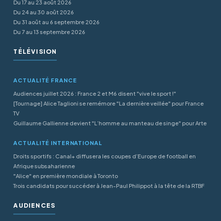
Du 17 au 23 août 2026
Du 24 au 30 août 2026
Du 31 août au 6 septembre 2026
Du 7 au 13 septembre 2026
TÉLÉVISION
ACTUALITÉ FRANCE
Audiences juillet 2026 : France 2 et M6 disent "vive le sport !"
[Tournage] Alice Taglioni se remémore "La dernière veillée" pour France
TV
Guillaume Gallienne devient "L’homme au manteau de singe" pour Arte
ACTUALITÉ INTERNATIONAL
Droits sportifs : Canal+ diffusera les coupes d’Europe de football en
Afrique subsaharienne
"Alice" en première mondiale à Toronto
Trois candidats pour succéder à Jean-Paul Philippot à la tête de la RTBF
AUDIENCES