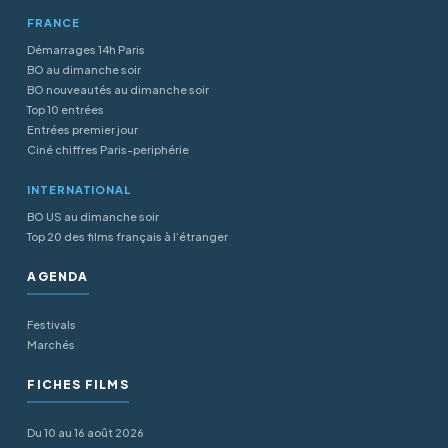
FRANCE
Démarrages 14h Paris
BO au dimanche soir
BO nouveautés au dimanche soir
Top 10 entrées
Entrées premier jour
Ciné chiffres Paris-periphérie
INTERNATIONAL
BO US au dimanche soir
Top 20 des films français à l’étranger
AGENDA
Festivals
Marchés
FICHES FILMS
Du 10 au 16 août 2026