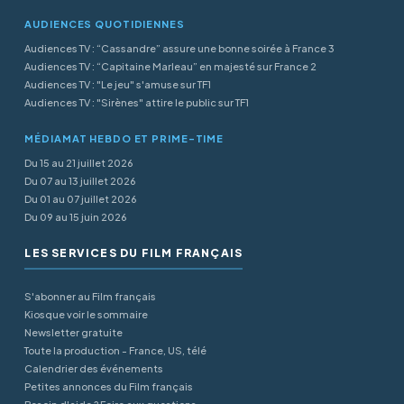
AUDIENCES QUOTIDIENNES
Audiences TV : “Cassandre” assure une bonne soirée à France 3
Audiences TV : “Capitaine Marleau” en majesté sur France 2
Audiences TV : "Le jeu" s'amuse sur TF1
Audiences TV : "Sirènes" attire le public sur TF1
MÉDIAMAT HEBDO ET PRIME-TIME
Du 15 au 21 juillet 2026
Du 07 au 13 juillet 2026
Du 01 au 07 juillet 2026
Du 09 au 15 juin 2026
LES SERVICES DU FILM FRANÇAIS
S'abonner au Film français
Kiosque voir le sommaire
Newsletter gratuite
Toute la production - France, US, télé
Calendrier des événements
Petites annonces du Film français