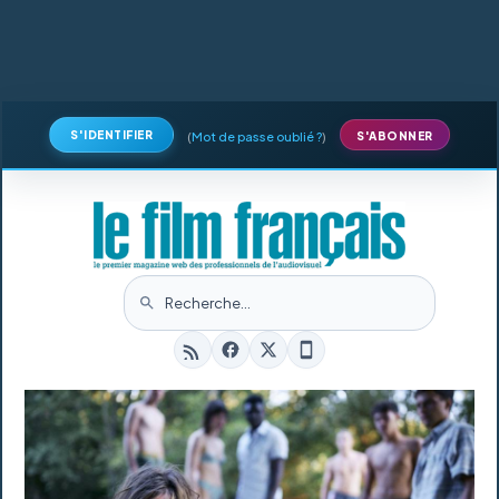
S'IDENTIFIER
(
Mot de passe oublié ?
)
S'ABONNER