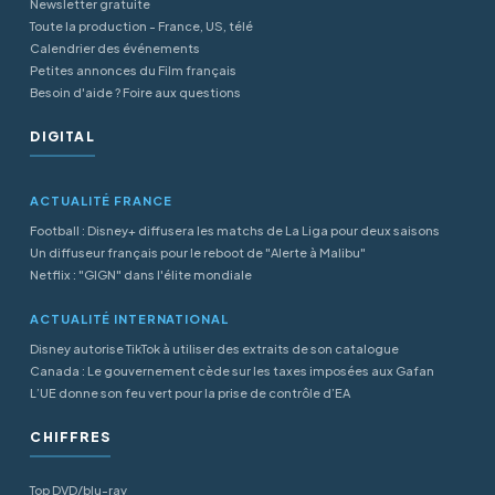
Newsletter gratuite
Toute la production - France, US, télé
Calendrier des événements
Petites annonces du Film français
Besoin d'aide ? Foire aux questions
DIGITAL
ACTUALITÉ FRANCE
Football : Disney+ diffusera les matchs de La Liga pour deux saisons
Un diffuseur français pour le reboot de "Alerte à Malibu"
Netflix : "GIGN" dans l'élite mondiale
ACTUALITÉ INTERNATIONAL
Disney autorise TikTok à utiliser des extraits de son catalogue
Canada : Le gouvernement cède sur les taxes imposées aux Gafan
L’UE donne son feu vert pour la prise de contrôle d’EA
CHIFFRES
Top DVD/blu-ray