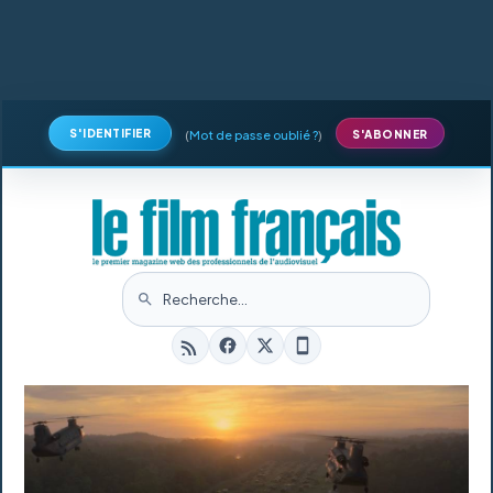
S'IDENTIFIER
(
Mot de passe oublié ?
)
S'ABONNER