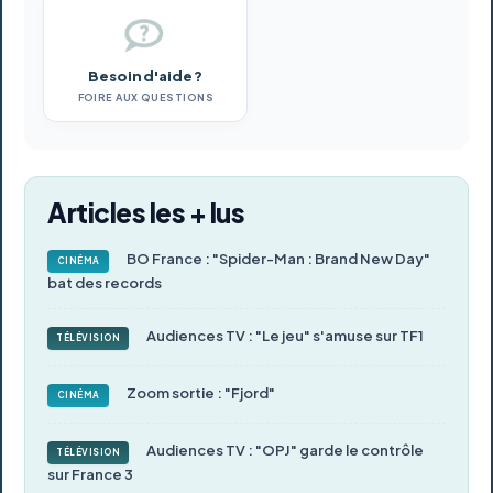
Besoin d'aide ?
FOIRE AUX QUESTIONS
Articles les + lus
BO France : "Spider-Man : Brand New Day"
CINÉMA
bat des records
Audiences TV : "Le jeu" s'amuse sur TF1
TÉLÉVISION
Zoom sortie : "Fjord"
CINÉMA
Audiences TV : "OPJ" garde le contrôle
TÉLÉVISION
sur France 3