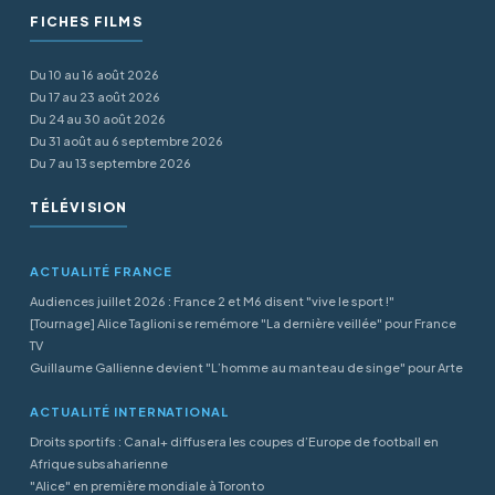
FICHES FILMS
Du 10 au 16 août 2026
Du 17 au 23 août 2026
Du 24 au 30 août 2026
Du 31 août au 6 septembre 2026
Du 7 au 13 septembre 2026
TÉLÉVISION
ACTUALITÉ FRANCE
Audiences juillet 2026 : France 2 et M6 disent "vive le sport !"
[Tournage] Alice Taglioni se remémore "La dernière veillée" pour France
TV
Guillaume Gallienne devient "L’homme au manteau de singe" pour Arte
ACTUALITÉ INTERNATIONAL
Droits sportifs : Canal+ diffusera les coupes d’Europe de football en
Afrique subsaharienne
"Alice" en première mondiale à Toronto