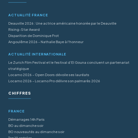
ACTUALITÉ FRANCE
Deauville 2026 : Une actrice américaine honorée par le Deauville
Rising-Star Award
Disparition de Dominique Frot
Angoulême 2026 - Nathalie Baye à l'honneur
ACTUALITÉ INTERNATIONALE
Le Zurich Film Festival et le festival d’El Gouna concluent un partenariat
stratégique
Locarno 2026 - Open Doors dévoile ses lauréats
Locarno 2026 - Locarno Pro délivre son palmarès 2026
CHIFFRES
FRANCE
Démarrages 14h Paris
BO au dimanche soir
BO nouveautés au dimanche soir
Top 10 entrées