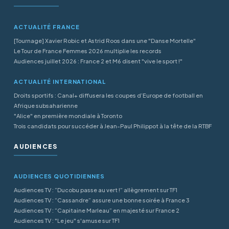
ACTUALITÉ FRANCE
[Tournage] Xavier Robic et Astrid Roos dans une "Danse Mortelle"
Le Tour de France Femmes 2026 multiplie les records
Audiences juillet 2026 : France 2 et M6 disent "vive le sport !"
ACTUALITÉ INTERNATIONAL
Droits sportifs : Canal+ diffusera les coupes d’Europe de football en
Afrique subsaharienne
"Alice" en première mondiale à Toronto
Trois candidats pour succéder à Jean-Paul Philippot à la tête de la RTBF
AUDIENCES
AUDIENCES QUOTIDIENNES
Audiences TV : “Ducobu passe au vert !” allègrement sur TF1
Audiences TV : “Cassandre” assure une bonne soirée à France 3
Audiences TV : “Capitaine Marleau” en majesté sur France 2
Audiences TV : "Le jeu" s'amuse sur TF1