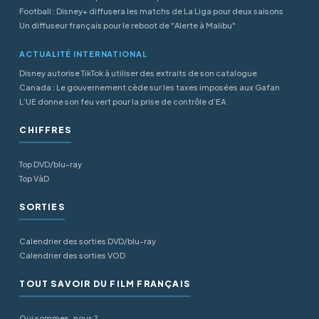
Football : Disney+ diffusera les matchs de La Liga pour deux saisons
Un diffuseur français pour le reboot de "Alerte à Malibu"
ACTUALITÉ INTERNATIONAL
Disney autorise TikTok à utiliser des extraits de son catalogue
Canada : Le gouvernement cède sur les taxes imposées aux Gafan
L’UE donne son feu vert pour la prise de contrôle d’EA
CHIFFRES
Top DVD/blu-ray
Top VàD
SORTIES
Calendrier des sorties DVD/blu-ray
Calendrier des sorties VOD
TOUT SAVOIR DU FILM FRANÇAIS
Qui sommes-nous ?