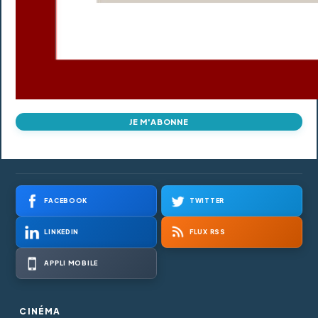
JE M'ABONNE
FACEBOOK
TWITTER
LINKEDIN
FLUX RSS
APPLI MOBILE
CINÉMA