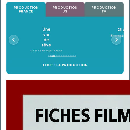
PRODUCTION
PRODUCTION
PRODUCTION
FRANCE
US
TV
Oldeupe
En postproduction
TOUTE LA PRODUCTION