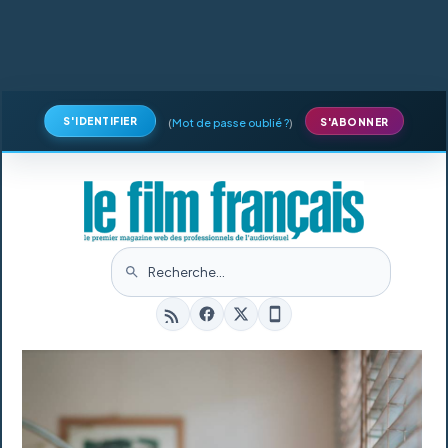
S'IDENTIFIER
(
Mot de passe oublié ?
)
S'ABONNER