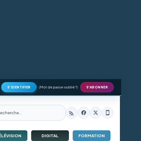
(
Mot de passe oublié ?
)
S'IDENTIFIER
S'ABONNER
ÉLÉVISION
DIGITAL
FORMATION