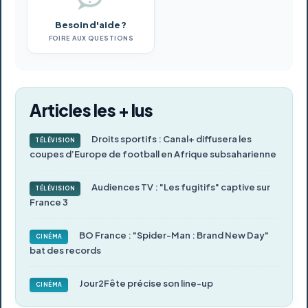
Besoin d'aide ?
FOIRE AUX QUESTIONS
Articles les + lus
Droits sportifs : Canal+ diffusera les
TÉLÉVISION
coupes d’Europe de football en Afrique subsaharienne
Audiences TV : "Les fugitifs" captive sur
TÉLÉVISION
France 3
BO France : "Spider-Man : Brand New Day"
CINÉMA
bat des records
Jour2Fête précise son line-up
CINÉMA