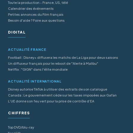
Toute la production - France, US, télé
Calendrier des événements
Petites annonces du Film français
Besoin d'aide ? Foire aux questions
DIGITAL
ACTUALITÉ FRANCE
Football : Disney+ diffusera les matchs de La Liga pour deux saisons
Un diffuseur français pour le reboot de "Alerte à Malibu"
Netflix : "GIGN" dans l'élite mondiale
ACTUALITÉ INTERNATIONAL
Disney autorise TikTok à utiliser des extraits de son catalogue
Canada : Le gouvernement cède sur les taxes imposées aux Gafan
L’UE donne son feu vert pour la prise de contrôle d’EA
CHIFFRES
Top DVD/blu-ray