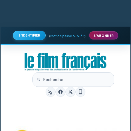
S'IDENTIFIER
(
Mot de passe oublié ?
)
S'ABONNER