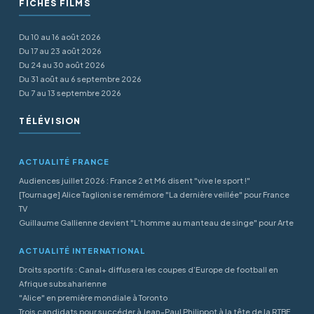
FICHES FILMS
Du 10 au 16 août 2026
Du 17 au 23 août 2026
Du 24 au 30 août 2026
Du 31 août au 6 septembre 2026
Du 7 au 13 septembre 2026
TÉLÉVISION
ACTUALITÉ FRANCE
Audiences juillet 2026 : France 2 et M6 disent "vive le sport !"
[Tournage] Alice Taglioni se remémore "La dernière veillée" pour France
TV
Guillaume Gallienne devient "L’homme au manteau de singe" pour Arte
ACTUALITÉ INTERNATIONAL
Droits sportifs : Canal+ diffusera les coupes d’Europe de football en
Afrique subsaharienne
"Alice" en première mondiale à Toronto
Trois candidats pour succéder à Jean-Paul Philippot à la tête de la RTBF