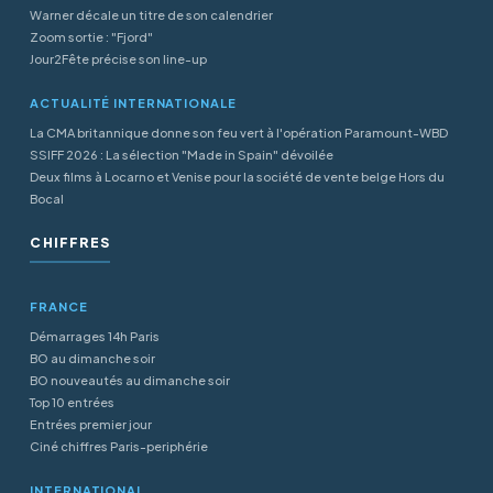
Warner décale un titre de son calendrier
Zoom sortie : "Fjord"
Jour2Fête précise son line-up
ACTUALITÉ INTERNATIONALE
La CMA britannique donne son feu vert à l'opération Paramount-WBD
SSIFF 2026 : La sélection "Made in Spain" dévoilée
Deux films à Locarno et Venise pour la société de vente belge Hors du
Bocal
CHIFFRES
FRANCE
Démarrages 14h Paris
BO au dimanche soir
BO nouveautés au dimanche soir
Top 10 entrées
Entrées premier jour
Ciné chiffres Paris-periphérie
INTERNATIONAL