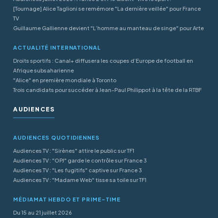
[Tournage] Alice Taglioni se remémore "La dernière veillée" pour France
TV
Guillaume Gallienne devient "L’homme au manteau de singe" pour Arte
ACTUALITÉ INTERNATIONAL
Droits sportifs : Canal+ diffusera les coupes d’Europe de football en
Afrique subsaharienne
"Alice" en première mondiale à Toronto
Trois candidats pour succéder à Jean-Paul Philippot à la tête de la RTBF
AUDIENCES
AUDIENCES QUOTIDIENNES
Audiences TV : "Sirènes" attire le public sur TF1
Audiences TV : "OPJ" garde le contrôle sur France 3
Audiences TV : "Les fugitifs" captive sur France 3
Audiences TV : "Madame Web" tisse sa toile sur TF1
MÉDIAMAT HEBDO ET PRIME-TIME
Du 15 au 21 juillet 2026