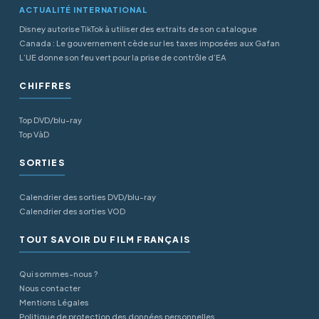
ACTUALITÉ INTERNATIONAL
Disney autorise TikTok à utiliser des extraits de son catalogue
Canada : Le gouvernement cède sur les taxes imposées aux Gafan
L’UE donne son feu vert pour la prise de contrôle d’EA
CHIFFRES
Top DVD/blu-ray
Top VàD
SORTIES
Calendrier des sorties DVD/blu-ray
Calendrier des sorties VOD
TOUT SAVOIR DU FILM FRANÇAIS
Qui sommes-nous ?
Nous contacter
Mentions Légales
Politique de protection des données personnelles