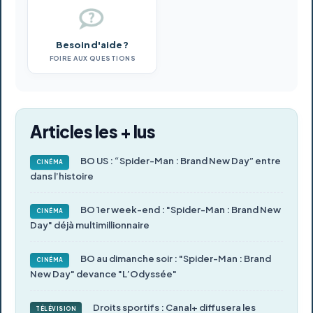
Besoin d'aide ?
FOIRE AUX QUESTIONS
Articles les + lus
BO US : “Spider-Man : Brand New Day” entre
CINÉMA
dans l’histoire
BO 1er week-end : "Spider-Man : Brand New
CINÉMA
Day" déjà multimillionnaire
BO au dimanche soir : "Spider-Man : Brand
CINÉMA
New Day" devance "L’Odyssée"
Droits sportifs : Canal+ diffusera les
TÉLÉVISION