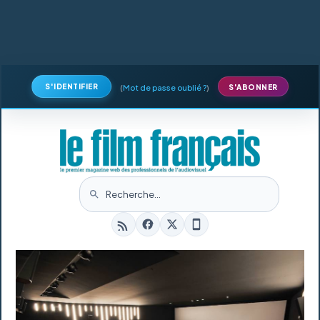
S'IDENTIFIER
(
Mot de passe oublié ?
)
S'ABONNER