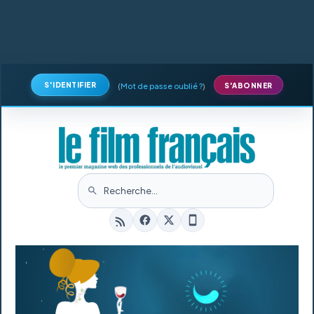
S'IDENTIFIER
(
Mot de passe oublié ?
)
S'ABONNER