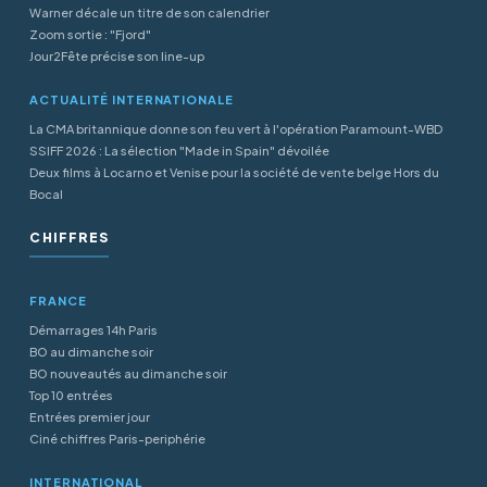
Warner décale un titre de son calendrier
Zoom sortie : "Fjord"
Jour2Fête précise son line-up
ACTUALITÉ INTERNATIONALE
La CMA britannique donne son feu vert à l'opération Paramount-WBD
SSIFF 2026 : La sélection "Made in Spain" dévoilée
Deux films à Locarno et Venise pour la société de vente belge Hors du
Bocal
CHIFFRES
FRANCE
Démarrages 14h Paris
BO au dimanche soir
BO nouveautés au dimanche soir
Top 10 entrées
Entrées premier jour
Ciné chiffres Paris-periphérie
INTERNATIONAL