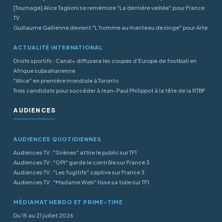
[Tournage] Alice Taglioni se remémore "La dernière veillée" pour France
TV
Guillaume Gallienne devient "L’homme au manteau de singe" pour Arte
ACTUALITÉ INTERNATIONAL
Droits sportifs : Canal+ diffusera les coupes d’Europe de football en
Afrique subsaharienne
"Alice" en première mondiale à Toronto
Trois candidats pour succéder à Jean-Paul Philippot à la tête de la RTBF
AUDIENCES
AUDIENCES QUOTIDIENNES
Audiences TV : "Sirènes" attire le public sur TF1
Audiences TV : "OPJ" garde le contrôle sur France 3
Audiences TV : "Les fugitifs" captive sur France 3
Audiences TV : "Madame Web" tisse sa toile sur TF1
MÉDIAMAT HEBDO ET PRIME-TIME
Du 15 au 21 juillet 2026