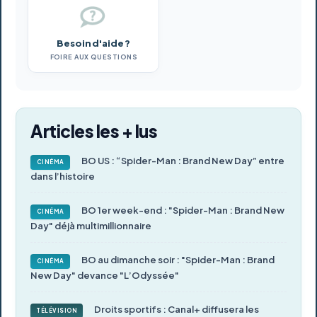
Besoin d'aide ?
FOIRE AUX QUESTIONS
Articles les + lus
BO US : “Spider-Man : Brand New Day” entre
CINÉMA
dans l’histoire
BO 1er week-end : "Spider-Man : Brand New
CINÉMA
Day" déjà multimillionnaire
BO au dimanche soir : "Spider-Man : Brand
CINÉMA
New Day" devance "L’Odyssée"
Droits sportifs : Canal+ diffusera les
TÉLÉVISION