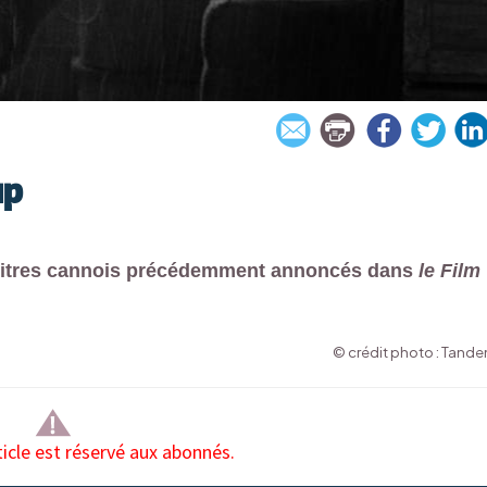
up
is titres cannois précédemment annoncés dans
le Film
© crédit photo : Tand
ticle est réservé aux abonnés.