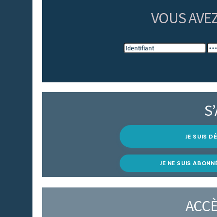
VOUS AVE
S
JE SUIS 
JE NE SUIS ABONN
ACCÈ