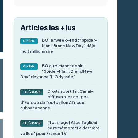
Articles les + lus
BO 1er week-end : "Spider-
CINÉMA
Man : Brand New Day" déjà
multimillionnaire
BO au dimanche soir :
CINÉMA
"Spider-Man : Brand New
Day" devance "L’Odyssée"
Droits sportifs : Canal+
TÉLÉVISION
diffusera les coupes
d’Europe de football en Afrique
subsaharienne
[Tournage] Alice Taglioni
TÉLÉVISION
se remémore "La dernière
veillée" pour France TV