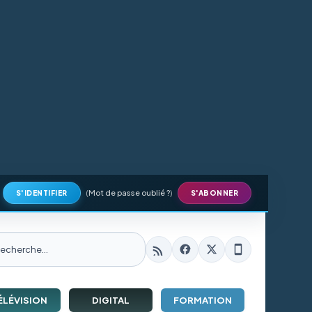
(
Mot de passe oublié ?
)
S'IDENTIFIER
S'ABONNER
ÉLÉVISION
DIGITAL
FORMATION