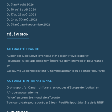
Du 3 au 9 août 2026
Du 10 au 16 août 2026
Du 17 au 23 août 2026
Du 24 au 30 août 2026
Du 31 août au 6 septembre 2026
TÉLÉVISION
ACTUALITÉ FRANCE
Audiences juillet 2026 : France 2 et M6 disent "vive le sport !"
[Tournage] Alice Taglioni se remémore "La dernière veillée" pour France
TV
Guillaume Gallienne devient "L’homme au manteau de singe" pour Arte
ACTUALITÉ INTERNATIONAL
Droits sportifs : Canal+ diffusera les coupes d’Europe de football en
Afrique subsaharienne
"Alice" en première mondiale à Toronto
Trois candidats pour succéder à Jean-Paul Philippot à la tête de la RTBF