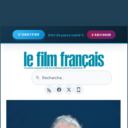
S'IDENTIFIER
(
Mot de passe oublié ?
)
S'ABONNER