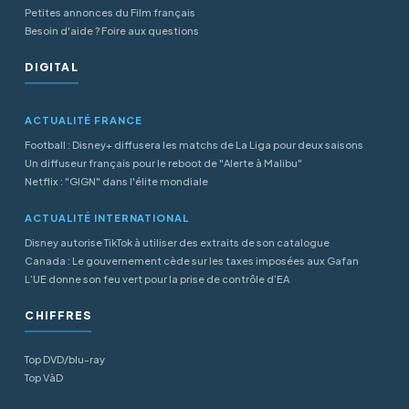
Petites annonces du Film français
Besoin d'aide ? Foire aux questions
DIGITAL
ACTUALITÉ FRANCE
Football : Disney+ diffusera les matchs de La Liga pour deux saisons
Un diffuseur français pour le reboot de "Alerte à Malibu"
Netflix : "GIGN" dans l'élite mondiale
ACTUALITÉ INTERNATIONAL
Disney autorise TikTok à utiliser des extraits de son catalogue
Canada : Le gouvernement cède sur les taxes imposées aux Gafan
L’UE donne son feu vert pour la prise de contrôle d’EA
CHIFFRES
Top DVD/blu-ray
Top VàD