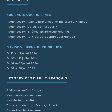
AUDIENCES
AUDIENCES QUOTIDIENNES
Audiences TV : “Capitaine Marleau” en majesté sur France 2
Audiences TV : "Le jeu" s'amuse sur TF1
Audiences TV : "Sirènes" attire le public sur TF1
Audiences TV : "OPJ" garde le contrôle sur France 3
MÉDIAMAT HEBDO ET PRIME-TIME
Du 15 au 21 juillet 2026
Du 07 au 13 juillet 2026
Du 01 au 07 juillet 2026
Du 09 au 15 juin 2026
LES SERVICES DU FILM FRANÇAIS
S'abonner au Film français
Kiosque voir le sommaire
Newsletter gratuite
Toute la production - France, US, télé
Calendrier des événements