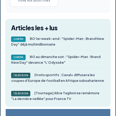
FOIRE AUX QUESTIONS
Articles les + lus
BO 1er week-end : "Spider-Man : Brand New
CINÉMA
Day" déjà multimillionnaire
BO au dimanche soir : "Spider-Man : Brand
CINÉMA
New Day" devance "L’Odyssée"
Droits sportifs : Canal+ diffusera les
TÉLÉVISION
coupes d’Europe de football en Afrique subsaharienne
[Tournage] Alice Taglioni se remémore
TÉLÉVISION
"La dernière veillée" pour France TV