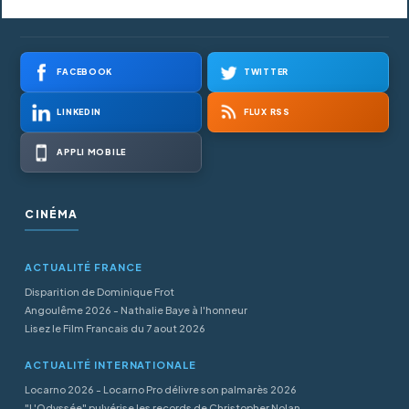
FACEBOOK
TWITTER
LINKEDIN
FLUX RSS
APPLI MOBILE
CINÉMA
ACTUALITÉ FRANCE
Disparition de Dominique Frot
Angoulême 2026 - Nathalie Baye à l'honneur
Lisez le Film Francais du 7 aout 2026
ACTUALITÉ INTERNATIONALE
Locarno 2026 - Locarno Pro délivre son palmarès 2026
"L'Odyssée" pulvérise les records de Christopher Nolan