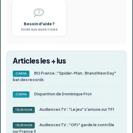
Besoin d'aide ?
FOIRE AUX QUESTIONS
Articles les + lus
BO France : "Spider-Man : Brand New Day"
CINÉMA
bat des records
Disparition de Dominique Frot
CINÉMA
Audiences TV : "Le jeu" s'amuse sur TF1
TÉLÉVISION
Audiences TV : "OPJ" garde le contrôle
TÉLÉVISION
sur France 3