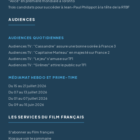
"Alice" en première mondiale à Toronto
Trois candidats pour succéder à Jean-Paul Philippot à la tête de la RTBF
AUDIENCES
AUDIENCES QUOTIDIENNES
Audiences TV : “Cassandre” assure une bonne soirée à France 3
Audiences TV : “Capitaine Marleau” en majesté sur France 2
Audiences TV : "Le jeu" s'amuse sur TF1
Audiences TV : "Sirènes" attire le public sur TF1
MÉDIAMAT HEBDO ET PRIME-TIME
Du 15 au 21 juillet 2026
Du 07 au 13 juillet 2026
Du 01 au 07 juillet 2026
Du 09 au 15 juin 2026
LES SERVICES DU FILM FRANÇAIS
S'abonner au Film français
Kiosque voir le sommaire