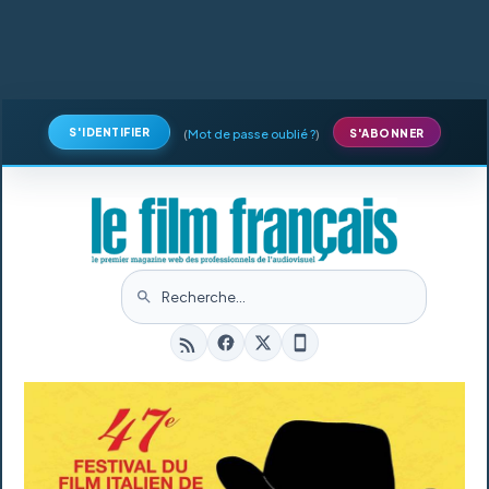
S'IDENTIFIER
(
Mot de passe oublié ?
)
S'ABONNER