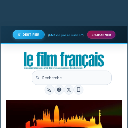
S'IDENTIFIER
(
Mot de passe oublié ?
)
S'ABONNER