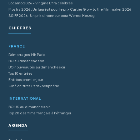
Locarno 2026 - Virigine Efira célébrée
Mostra 2026 : Un lauréat pour le prix Cartier Glory to the Filmmaker 2026
SSIFF 2026 : Un prix d’honneur pour Werner Herzog
CHIFFRES
FRANCE
Démarrages 14h Paris
BO au dimanche soir
BO nouveautés au dimanche soir
Top 10 entrées
Entrées premier jour
Ciné chiffres Paris-periphérie
INTERNATIONAL
BO US au dimanche soir
Top 20 des films français à l’étranger
AGENDA