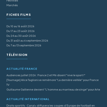
Festivals
Marchés
FICHES FILMS
Du 10 au 16 août 2026
Du 17 au 23 août 2026
Du 24 au 30 août 2026
Du 31 août au 6 septembre 2026
Du 7 au 13 septembre 2026
TÉLÉVISION
ACTUALITÉ FRANCE
Audiences juillet 2026 : France 2 et M6 disent "vive le sport !"
[Tournage] Alice Taglioni se remémore "La dernière veillée" pour France
TV
Guillaume Gallienne devient "L’homme au manteau de singe" pour Arte
ACTUALITÉ INTERNATIONAL
Droits sportifs : Canal+ diffusera les coupes d’Europe de football en