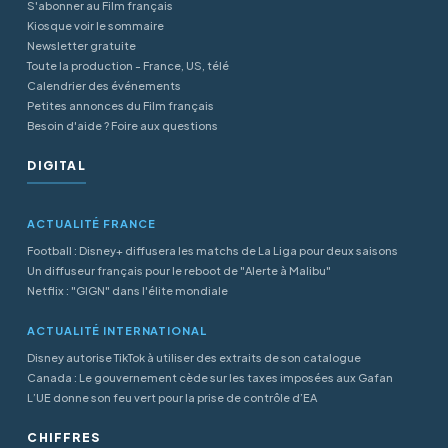
S'abonner au Film français
Kiosque voir le sommaire
Newsletter gratuite
Toute la production - France, US, télé
Calendrier des événements
Petites annonces du Film français
Besoin d'aide ? Foire aux questions
DIGITAL
ACTUALITÉ FRANCE
Football : Disney+ diffusera les matchs de La Liga pour deux saisons
Un diffuseur français pour le reboot de "Alerte à Malibu"
Netflix : "GIGN" dans l'élite mondiale
ACTUALITÉ INTERNATIONAL
Disney autorise TikTok à utiliser des extraits de son catalogue
Canada : Le gouvernement cède sur les taxes imposées aux Gafan
L’UE donne son feu vert pour la prise de contrôle d’EA
CHIFFRES