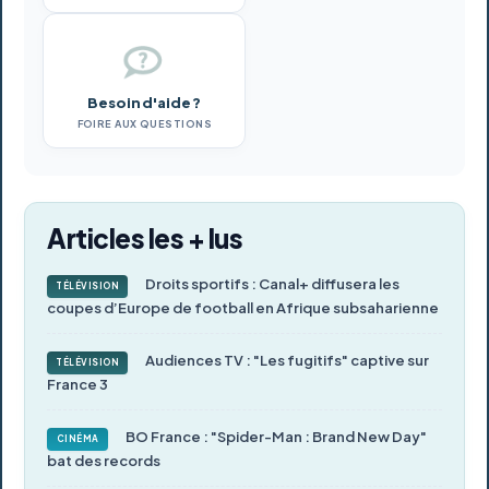
Besoin d'aide ?
FOIRE AUX QUESTIONS
Articles les + lus
Droits sportifs : Canal+ diffusera les
TÉLÉVISION
coupes d’Europe de football en Afrique subsaharienne
Audiences TV : "Les fugitifs" captive sur
TÉLÉVISION
France 3
BO France : "Spider-Man : Brand New Day"
CINÉMA
bat des records