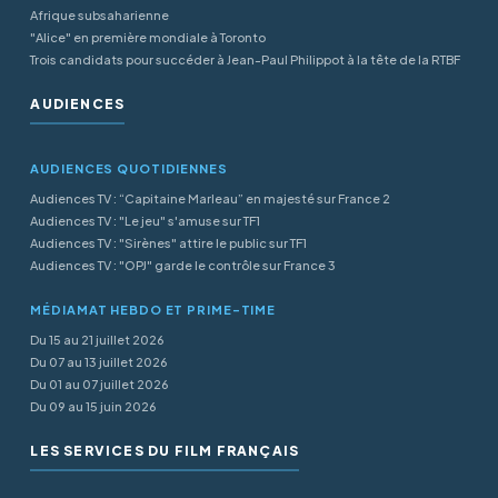
Afrique subsaharienne
"Alice" en première mondiale à Toronto
Trois candidats pour succéder à Jean-Paul Philippot à la tête de la RTBF
AUDIENCES
AUDIENCES QUOTIDIENNES
Audiences TV : “Capitaine Marleau” en majesté sur France 2
Audiences TV : "Le jeu" s'amuse sur TF1
Audiences TV : "Sirènes" attire le public sur TF1
Audiences TV : "OPJ" garde le contrôle sur France 3
MÉDIAMAT HEBDO ET PRIME-TIME
Du 15 au 21 juillet 2026
Du 07 au 13 juillet 2026
Du 01 au 07 juillet 2026
Du 09 au 15 juin 2026
LES SERVICES DU FILM FRANÇAIS