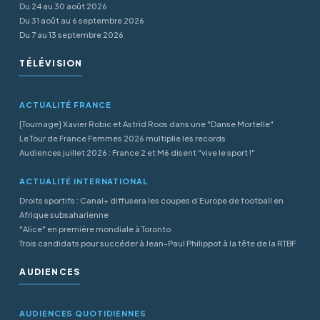
Du 24 au 30 août 2026
Du 31 août au 6 septembre 2026
Du 7 au 13 septembre 2026
TÉLÉVISION
ACTUALITÉ FRANCE
[Tournage] Xavier Robic et Astrid Roos dans une "Danse Mortelle"
Le Tour de France Femmes 2026 multiplie les records
Audiences juillet 2026 : France 2 et M6 disent "vive le sport !"
ACTUALITÉ INTERNATIONAL
Droits sportifs : Canal+ diffusera les coupes d’Europe de football en
Afrique subsaharienne
"Alice" en première mondiale à Toronto
Trois candidats pour succéder à Jean-Paul Philippot à la tête de la RTBF
AUDIENCES
AUDIENCES QUOTIDIENNES