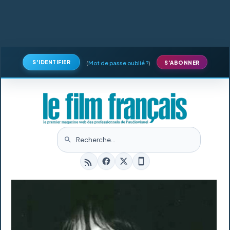
S'IDENTIFIER
(
Mot de passe oublié ?
)
S'ABONNER