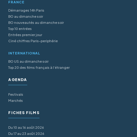
FRANCE
Démarrages 14h Paris
BO au dimanche soir
BO nouveautés au dimanche soir
Top 10 entrées
Entrées premier jour
Ciné chiffres Paris-periphérie
INTERNATIONAL
BO US au dimanche soir
Top 20 des films français à l’étranger
AGENDA
Festivals
Marchés
FICHES FILMS
Du 10 au 16 août 2026
Du 17 au 23 août 2026