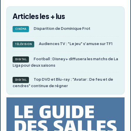
Articles les + lus
Disparition de Dominique Frot
CINÉMA
Audiences TV : "Le jeu" s'amuse sur TF1
TÉLÉVISION
Football : Disney+ diffusera les matchs de La
DIGITAL
Liga pour deux saisons
Top DVD et Blu-ray : "Avatar : De feu et de
DIGITAL
cendres" continue de régner