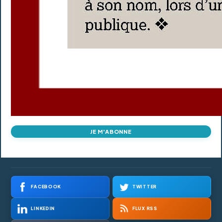
JE M'ABONNE
FACEBOOK
TWITTER
LINKEDIN
FLUX RSS