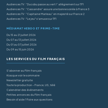
Audiences TV : “Ducobu passe au vert !” allègrement sur TF1
Audiences TV : “Cassandre” assure une bonne soirée à France 3
Audiences TV : “Capitaine Marleau” en majesté sur France 2
Audiences TV : "Le jeu" s'amuse sur TF1
MÉDIAMAT HEBDO ET PRIME-TIME
Du 15 au 21 juillet 2026
Du 07 au 13 juillet 2026
Du 01 au 07 juillet 2026
Du 09 au 15 juin 2026
LES SERVICES DU FILM FRANÇAIS
S'abonner au Film français
Kiosque voir le sommaire
Newsletter gratuite
Toute la production - France, US, télé
Calendrier des événements
Petites annonces du Film français
Besoin d'aide ? Foire aux questions