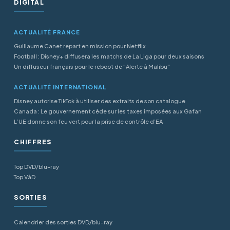
DIGITAL
ACTUALITÉ FRANCE
Guillaume Canet repart en mission pour Netflix
Football : Disney+ diffusera les matchs de La Liga pour deux saisons
Un diffuseur français pour le reboot de "Alerte à Malibu"
ACTUALITÉ INTERNATIONAL
Disney autorise TikTok à utiliser des extraits de son catalogue
Canada : Le gouvernement cède sur les taxes imposées aux Gafan
L’UE donne son feu vert pour la prise de contrôle d’EA
CHIFFRES
Top DVD/blu-ray
Top VàD
SORTIES
Calendrier des sorties DVD/blu-ray