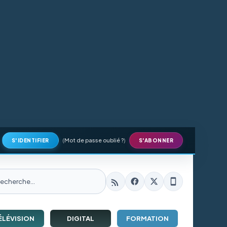
(
Mot de passe oublié ?
)
S'IDENTIFIER
S'ABONNER
ÉLÉVISION
DIGITAL
FORMATION