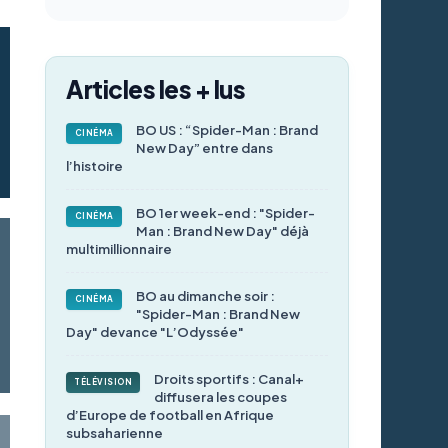
Articles les + lus
BO US : “Spider-Man : Brand
CINÉMA
New Day” entre dans
l’histoire
BO 1er week-end : "Spider-
CINÉMA
Man : Brand New Day" déjà
multimillionnaire
BO au dimanche soir :
CINÉMA
"Spider-Man : Brand New
Day" devance "L’Odyssée"
Droits sportifs : Canal+
TÉLÉVISION
diffusera les coupes
d’Europe de football en Afrique
subsaharienne