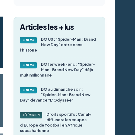
Articles les + lus
BO US : “Spider-Man : Brand
CINÉMA
New Day” entre dans
l’histoire
BO 1er week-end : "Spider-
CINÉMA
Man : Brand New Day" déjà
multimillionnaire
BO au dimanche soir :
CINÉMA
"Spider-Man : Brand New
Day" devance "L’Odyssée"
Droits sportifs : Canal+
TÉLÉVISION
diffusera les coupes
d’Europe de football en Afrique
subsaharienne