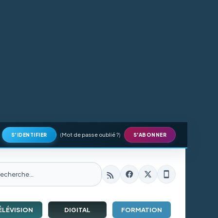
(
Mot de passe oublié ?
)
S'IDENTIFIER
S'ABONNER
ÉLÉVISION
DIGITAL
FORMATION