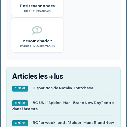
Petites annonces
DU FILM FRANÇAIS
Besoin d'aide ?
FOIRE AUX QUESTIONS
Articles les + lus
Disparition de Natalia Dontcheva
CINÉMA
BO US : “Spider-Man : Brand New Day” entre
CINÉMA
dans l’histoire
BO 1er week-end : "Spider-Man : Brand New
CINÉMA