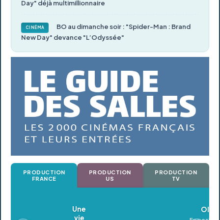
Day" déjà multimillionnaire
BO au dimanche soir : "Spider-Man : Brand
CINÉMA
New Day" devance "L’Odyssée"
PRODUCTION
PRODUCTION
PRODUCTION
FRANCE
US
TV
Oldeupe
En postproduction