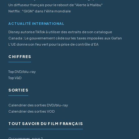
Un diffuseur français pour le reboot de "Alerte à Malibu"
Netflix : "GIGN" dans l'élite mondiale
ACTUALITÉ INTERNATIONAL
Disney autorise TikTok à utiliser des extraits de son catalogue
Canada : Le gouvernement cède sur les taxes imposées aux Gafan
L’UE donne son feu vert pour la prise de contrôle d’EA
CHIFFRES
Top DVD/blu-ray
Top VàD
SORTIES
Calendrier des sorties DVD/blu-ray
Calendrier des sorties VOD
TOUT SAVOIR DU FILM FRANÇAIS
Qui sommes-nous ?