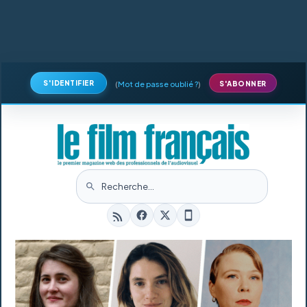
S'IDENTIFIER
(
Mot de passe oublié ?
)
S'ABONNER