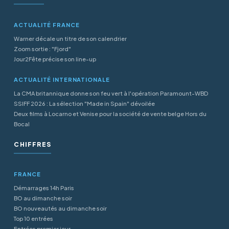
ACTUALITÉ FRANCE
Warner décale un titre de son calendrier
Zoom sortie : "Fjord"
Jour2Fête précise son line-up
ACTUALITÉ INTERNATIONALE
La CMA britannique donne son feu vert à l'opération Paramount-WBD
SSIFF 2026 : La sélection "Made in Spain" dévoilée
Deux films à Locarno et Venise pour la société de vente belge Hors du
Bocal
CHIFFRES
FRANCE
Démarrages 14h Paris
BO au dimanche soir
BO nouveautés au dimanche soir
Top 10 entrées
Entrées premier jour