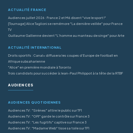
ACTUALITÉ FRANCE
Audiences juillet 2026 : France 2 et M6 disent "vive le sport !"
[Tournage] Alice Taglioni se remémore "La dernière veillée" pour France
TV
Guillaume Gallienne devient "L’homme au manteau de singe" pour Arte
ACTUALITÉ INTERNATIONAL
Droits sportifs : Canal+ diffusera les coupes d’Europe de football en
Afrique subsaharienne
"Alice" en première mondiale à Toronto
Trois candidats pour succéder à Jean-Paul Philippot à la tête de la RTBF
AUDIENCES
AUDIENCES QUOTIDIENNES
Audiences TV : "Sirènes" attire le public sur TF1
Audiences TV : "OPJ" garde le contrôle sur France 3
Audiences TV : "Les fugitifs" captive sur France 3
Audiences TV : "Madame Web" tisse sa toile sur TF1