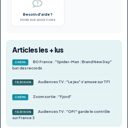
Besoin d'aide ?
FOIRE AUX QUESTIONS
Articles les + lus
BO France : "Spider-Man : Brand New Day"
CINÉMA
bat des records
Audiences TV : "Le jeu" s'amuse sur TF1
TÉLÉVISION
Zoom sortie : "Fjord"
CINÉMA
Audiences TV : "OPJ" garde le contrôle
TÉLÉVISION
sur France 3