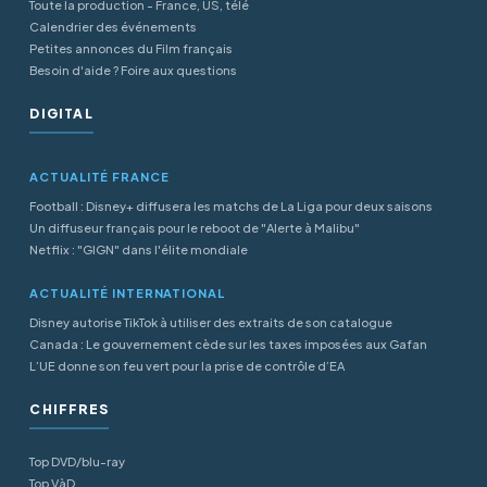
Toute la production - France, US, télé
Calendrier des événements
Petites annonces du Film français
Besoin d'aide ? Foire aux questions
DIGITAL
ACTUALITÉ FRANCE
Football : Disney+ diffusera les matchs de La Liga pour deux saisons
Un diffuseur français pour le reboot de "Alerte à Malibu"
Netflix : "GIGN" dans l'élite mondiale
ACTUALITÉ INTERNATIONAL
Disney autorise TikTok à utiliser des extraits de son catalogue
Canada : Le gouvernement cède sur les taxes imposées aux Gafan
L’UE donne son feu vert pour la prise de contrôle d’EA
CHIFFRES
Top DVD/blu-ray
Top VàD