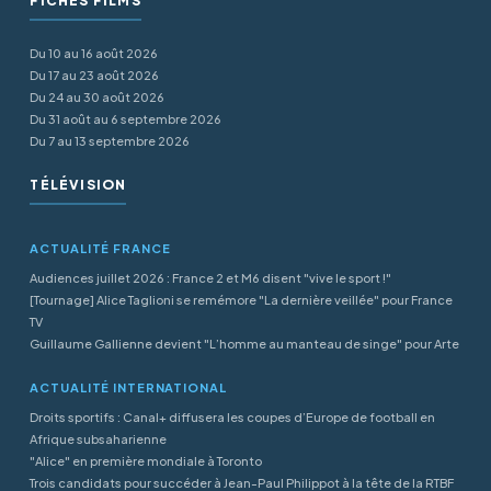
FICHES FILMS
Du 10 au 16 août 2026
Du 17 au 23 août 2026
Du 24 au 30 août 2026
Du 31 août au 6 septembre 2026
Du 7 au 13 septembre 2026
TÉLÉVISION
ACTUALITÉ FRANCE
Audiences juillet 2026 : France 2 et M6 disent "vive le sport !"
[Tournage] Alice Taglioni se remémore "La dernière veillée" pour France
TV
Guillaume Gallienne devient "L’homme au manteau de singe" pour Arte
ACTUALITÉ INTERNATIONAL
Droits sportifs : Canal+ diffusera les coupes d’Europe de football en
Afrique subsaharienne
"Alice" en première mondiale à Toronto
Trois candidats pour succéder à Jean-Paul Philippot à la tête de la RTBF