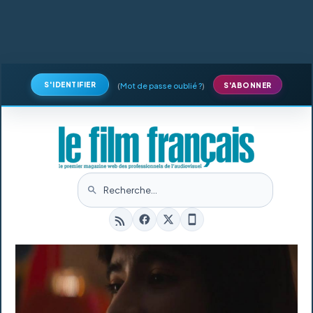
S'IDENTIFIER
(
Mot de passe oublié ?
)
S'ABONNER