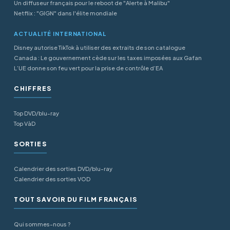
Un diffuseur français pour le reboot de "Alerte à Malibu"
Netflix : "GIGN" dans l'élite mondiale
ACTUALITÉ INTERNATIONAL
Disney autorise TikTok à utiliser des extraits de son catalogue
Canada : Le gouvernement cède sur les taxes imposées aux Gafan
L’UE donne son feu vert pour la prise de contrôle d’EA
CHIFFRES
Top DVD/blu-ray
Top VàD
SORTIES
Calendrier des sorties DVD/blu-ray
Calendrier des sorties VOD
TOUT SAVOIR DU FILM FRANÇAIS
Qui sommes-nous ?