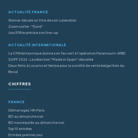
ACTUALITÉ FRANCE
Warner décale un titre de son calendrier
Zoom sortie : "Fjord"
Jour2Fête précise son line-up
ACTUALITÉ INTERNATIONALE
La CMA britannique donne son feu vert à l'opération Paramount-WBD
SSIFF 2026 : La sélection "Made in Spain" dévoilée
Deux films à Locarno et Venise pour la société de vente belge Hors du
Bocal
CHIFFRES
FRANCE
Démarrages 14h Paris
BO au dimanche soir
BO nouveautés au dimanche soir
Top 10 entrées
Entrées premier jour