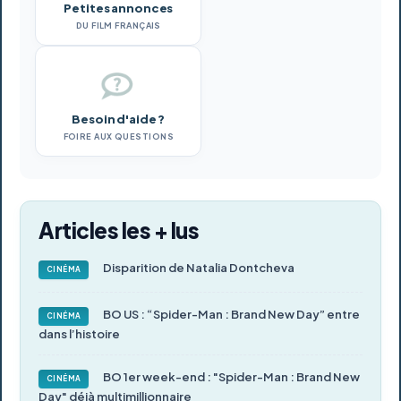
Petites annonces
DU FILM FRANÇAIS
Besoin d'aide ?
FOIRE AUX QUESTIONS
Articles les + lus
Disparition de Natalia Dontcheva
CINÉMA
BO US : “Spider-Man : Brand New Day” entre
CINÉMA
dans l’histoire
BO 1er week-end : "Spider-Man : Brand New
CINÉMA
Day" déjà multimillionnaire