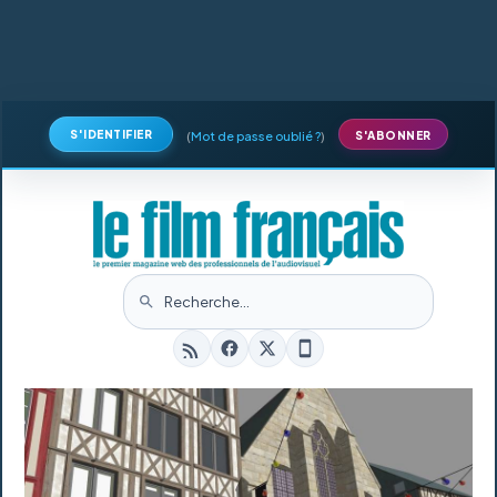
S'IDENTIFIER
(
Mot de passe oublié ?
)
S'ABONNER