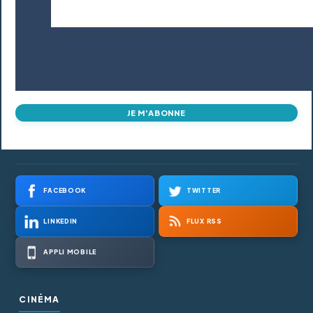
JE M'ABONNE
FACEBOOK
TWITTER
LINKEDIN
FLUX RSS
APPLI MOBILE
CINÉMA