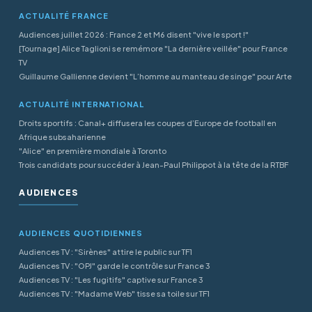
ACTUALITÉ FRANCE
Audiences juillet 2026 : France 2 et M6 disent "vive le sport !"
[Tournage] Alice Taglioni se remémore "La dernière veillée" pour France
TV
Guillaume Gallienne devient "L’homme au manteau de singe" pour Arte
ACTUALITÉ INTERNATIONAL
Droits sportifs : Canal+ diffusera les coupes d’Europe de football en
Afrique subsaharienne
"Alice" en première mondiale à Toronto
Trois candidats pour succéder à Jean-Paul Philippot à la tête de la RTBF
AUDIENCES
AUDIENCES QUOTIDIENNES
Audiences TV : "Sirènes" attire le public sur TF1
Audiences TV : "OPJ" garde le contrôle sur France 3
Audiences TV : "Les fugitifs" captive sur France 3
Audiences TV : "Madame Web" tisse sa toile sur TF1