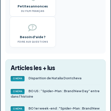
Petites annonces
DU FILM FRANÇAIS
Besoin d'aide ?
FOIRE AUX QUESTIONS
Articles les + lus
Disparition de Natalia Dontcheva
CINÉMA
BO US : “Spider-Man : Brand New Day” entre
CINÉMA
dans l’histoire
BO 1er week-end : "Spider-Man : Brand New
CINÉMA