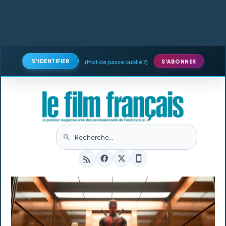
S'IDENTIFIER
(
Mot de passe oublié ?
)
S'ABONNER