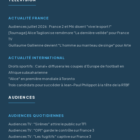
ACTUALITÉ FRANCE
Audiences juillet 2026 : France 2 et M6 disent "vive le sport !"
[Tournage] Alice Taglioni se remémore "La dernière veillée" pour France
TV
Guillaume Gallienne devient "L’homme au manteau de singe" pour Arte
ACTUALITÉ INTERNATIONAL
Droits sportifs : Canal+ diffusera les coupes d’Europe de football en
Afrique subsaharienne
"Alice" en première mondiale à Toronto
Trois candidats pour succéder à Jean-Paul Philippot à la tête de la RTBF
AUDIENCES
AUDIENCES QUOTIDIENNES
Audiences TV : "Sirènes" attire le public sur TF1
Audiences TV : "OPJ" garde le contrôle sur France 3
Audiences TV : "Les fugitifs" captive sur France 3