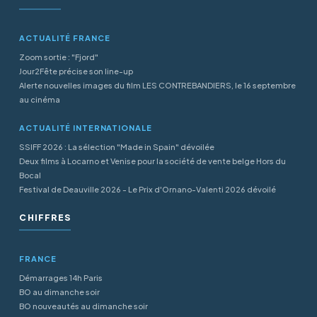
ACTUALITÉ FRANCE
Zoom sortie : "Fjord"
Jour2Fête précise son line-up
Alerte nouvelles images du film LES CONTREBANDIERS, le 16 septembre
au cinéma
ACTUALITÉ INTERNATIONALE
SSIFF 2026 : La sélection "Made in Spain" dévoilée
Deux films à Locarno et Venise pour la société de vente belge Hors du
Bocal
Festival de Deauville 2026 - Le Prix d'Ornano-Valenti 2026 dévoilé
CHIFFRES
FRANCE
Démarrages 14h Paris
BO au dimanche soir
BO nouveautés au dimanche soir