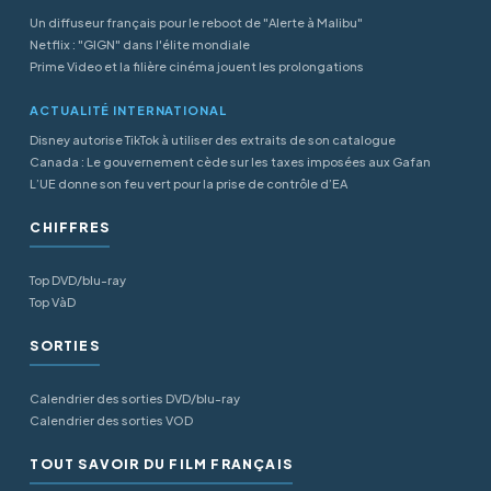
Un diffuseur français pour le reboot de "Alerte à Malibu"
Netflix : "GIGN" dans l'élite mondiale
Prime Video et la filière cinéma jouent les prolongations
ACTUALITÉ INTERNATIONAL
Disney autorise TikTok à utiliser des extraits de son catalogue
Canada : Le gouvernement cède sur les taxes imposées aux Gafan
L’UE donne son feu vert pour la prise de contrôle d’EA
CHIFFRES
Top DVD/blu-ray
Top VàD
SORTIES
Calendrier des sorties DVD/blu-ray
Calendrier des sorties VOD
TOUT SAVOIR DU FILM FRANÇAIS