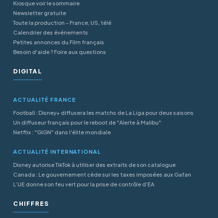
Kiosque voir le sommaire
Newsletter gratuite
Toute la production - France, US, télé
Calendrier des événements
Petites annonces du Film français
Besoin d'aide ? Foire aux questions
DIGITAL
ACTUALITÉ FRANCE
Football : Disney+ diffusera les matchs de La Liga pour deux saisons
Un diffuseur français pour le reboot de "Alerte à Malibu"
Netflix : "GIGN" dans l'élite mondiale
ACTUALITÉ INTERNATIONAL
Disney autorise TikTok à utiliser des extraits de son catalogue
Canada : Le gouvernement cède sur les taxes imposées aux Gafan
L’UE donne son feu vert pour la prise de contrôle d’EA
CHIFFRES