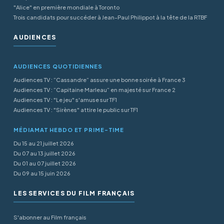
"Alice" en première mondiale à Toronto
Trois candidats pour succéder à Jean-Paul Philippot à la tête de la RTBF
AUDIENCES
AUDIENCES QUOTIDIENNES
Audiences TV : “Cassandre” assure une bonne soirée à France 3
Audiences TV : “Capitaine Marleau” en majesté sur France 2
Audiences TV : "Le jeu" s'amuse sur TF1
Audiences TV : "Sirènes" attire le public sur TF1
MÉDIAMAT HEBDO ET PRIME-TIME
Du 15 au 21 juillet 2026
Du 07 au 13 juillet 2026
Du 01 au 07 juillet 2026
Du 09 au 15 juin 2026
LES SERVICES DU FILM FRANÇAIS
S'abonner au Film français