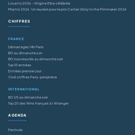
Locarno 2026 - Virigine Efira célébrée
Mostra 2026 : Un lauréat pour le prix Cartier Glory to the Filmmaker 2026
CHIFFRES
FRANCE
Démarrages 14h Paris
BO au dimanche soir
BO nouveautés au dimanche soir
Top 10 entrées
Entrées premier jour
Ciné chiffres Paris-periphérie
INTERNATIONAL
BO US au dimanche soir
Top 20 des films français à l’étranger
AGENDA
Festivals