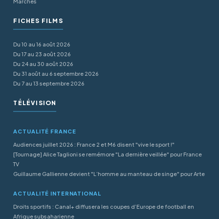
Marchés
FICHES FILMS
Du 10 au 16 août 2026
Du 17 au 23 août 2026
Du 24 au 30 août 2026
Du 31 août au 6 septembre 2026
Du 7 au 13 septembre 2026
TÉLÉVISION
ACTUALITÉ FRANCE
Audiences juillet 2026 : France 2 et M6 disent "vive le sport !"
[Tournage] Alice Taglioni se remémore "La dernière veillée" pour France
TV
Guillaume Gallienne devient "L’homme au manteau de singe" pour Arte
ACTUALITÉ INTERNATIONAL
Droits sportifs : Canal+ diffusera les coupes d’Europe de football en
Afrique subsaharienne