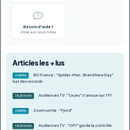
Besoin d'aide ?
FOIRE AUX QUESTIONS
Articles les + lus
BO France : "Spider-Man : Brand New Day"
CINÉMA
bat des records
Audiences TV : "Le jeu" s'amuse sur TF1
TÉLÉVISION
Zoom sortie : "Fjord"
CINÉMA
Audiences TV : "OPJ" garde le contrôle
TÉLÉVISION