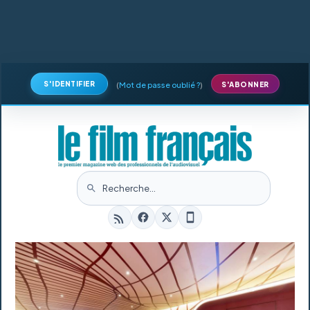
S'IDENTIFIER
(
Mot de passe oublié ?
)
S'ABONNER