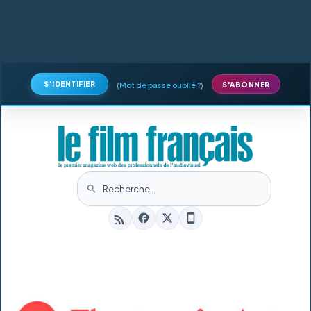
S'IDENTIFIER
(
Mot de passe oublié ?
)
S'ABONNER