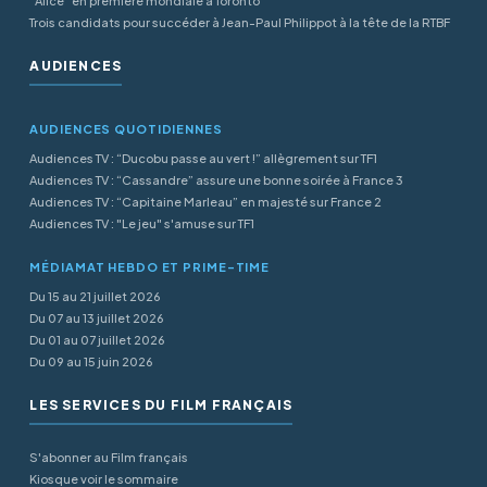
"Alice" en première mondiale à Toronto
Trois candidats pour succéder à Jean-Paul Philippot à la tête de la RTBF
AUDIENCES
AUDIENCES QUOTIDIENNES
Audiences TV : “Ducobu passe au vert !” allègrement sur TF1
Audiences TV : “Cassandre” assure une bonne soirée à France 3
Audiences TV : “Capitaine Marleau” en majesté sur France 2
Audiences TV : "Le jeu" s'amuse sur TF1
MÉDIAMAT HEBDO ET PRIME-TIME
Du 15 au 21 juillet 2026
Du 07 au 13 juillet 2026
Du 01 au 07 juillet 2026
Du 09 au 15 juin 2026
LES SERVICES DU FILM FRANÇAIS
S'abonner au Film français
Kiosque voir le sommaire