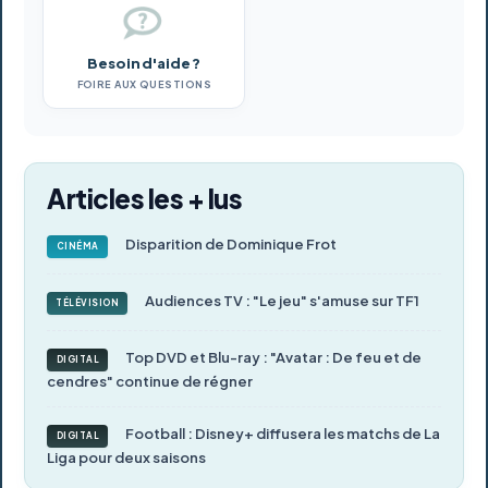
Besoin d'aide ?
FOIRE AUX QUESTIONS
Articles les + lus
Disparition de Dominique Frot
CINÉMA
Audiences TV : "Le jeu" s'amuse sur TF1
TÉLÉVISION
Top DVD et Blu-ray : "Avatar : De feu et de
DIGITAL
cendres" continue de régner
Football : Disney+ diffusera les matchs de La
DIGITAL
Liga pour deux saisons