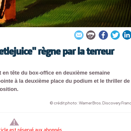
etlejuice" règne par la terreur
t en tête du box-office en deuxième semaine
ointe à la deuxième place du podium et le thriller de
osition.
© crédit photo : Warner Bros. Discovery Fran
ticle est réservé aux abonnés.