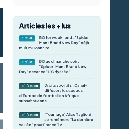
Articles les + lus
BO 1er week-end : "Spider-
CINÉMA
Man : Brand New Day" déjà
multimillionnaire
BO au dimanche soir :
CINÉMA
"Spider-Man : Brand New
Day" devance "L’Odyssée"
Droits sportifs : Canal+
TÉLÉVISION
diffusera les coupes
d’Europe de football en Afrique
subsaharienne
[Tournage] Alice Taglioni
TÉLÉVISION
se remémore "La dernière
veillée" pour France TV