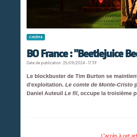
CINÉMA
BO France : "Beetlejuice Be
Date de publication : 25/09/2024 - 17:39
Le blockbuster de Tim Burton se maintien
d'exploitation.
Le comte de Monte-Cristo
p
Daniel Auteuil
Le fil
, occupe la troisième p
L’accès à cet ar