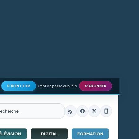
(
Mot de passe oublié ?
)
S'IDENTIFIER
S'ABONNER
ÉLÉVISION
DIGITAL
FORMATION