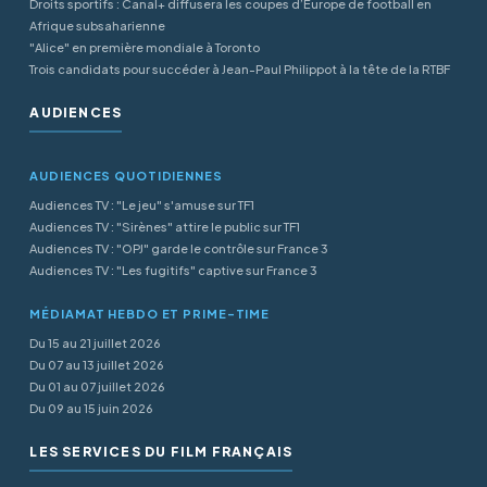
Droits sportifs : Canal+ diffusera les coupes d’Europe de football en
Afrique subsaharienne
"Alice" en première mondiale à Toronto
Trois candidats pour succéder à Jean-Paul Philippot à la tête de la RTBF
AUDIENCES
AUDIENCES QUOTIDIENNES
Audiences TV : "Le jeu" s'amuse sur TF1
Audiences TV : "Sirènes" attire le public sur TF1
Audiences TV : "OPJ" garde le contrôle sur France 3
Audiences TV : "Les fugitifs" captive sur France 3
MÉDIAMAT HEBDO ET PRIME-TIME
Du 15 au 21 juillet 2026
Du 07 au 13 juillet 2026
Du 01 au 07 juillet 2026
Du 09 au 15 juin 2026
LES SERVICES DU FILM FRANÇAIS