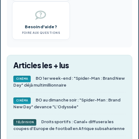
Besoin d'aide ?
FOIRE AUX QUESTIONS
Articles les + lus
BO 1er week-end : "Spider-Man : Brand New
CINÉMA
Day" déjà multimillionnaire
BO au dimanche soir : "Spider-Man : Brand
CINÉMA
New Day" devance "L’Odyssée"
Droits sportifs : Canal+ diffusera les
TÉLÉVISION
coupes d’Europe de football en Afrique subsaharienne