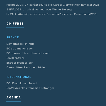
Mostra 2026 : Un lauréat pour le prix Cartier Glory to the Filmmaker 2026
SSIFF 2026 : Un prix d’honneur pour Werner Herzog
La CMA britannique donne son feu vert à l'opération Paramount-WBD
CHIFFRES
FRANCE
Démarrages 14h Paris
BO au dimanche soir
BO nouveautés au dimanche soir
Top 10 entrées
Entrées premier jour
Ciné chiffres Paris-periphérie
INTERNATIONAL
BO US au dimanche soir
Top 20 des films français à l’étranger
AGENDA