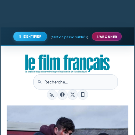
S'IDENTIFIER
(
Mot de passe oublié ?
)
S'ABONNER