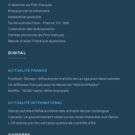
S'abonner au Film français
Kiosque voir le sommaire
Newsletter gratuite
Toute la production - France, US, télé
Calendrier des événements
Petites annonces du Film français
Besoin d'aide ? Foire aux questions
DIGITAL
ACTUALITÉ FRANCE
Football : Disney+ diffusera les matchs de La Liga pour deux saisons
Un diffuseur français pour le reboot de "Alerte à Malibu"
Netflix : "GIGN" dans l'élite mondiale
ACTUALITÉ INTERNATIONAL
Disney autorise TikTok à utiliser des extraits de son catalogue
Canada : Le gouvernement cède sur les taxes imposées aux Gafan
L’UE donne son feu vert pour la prise de contrôle d’EA
CHIFFRES