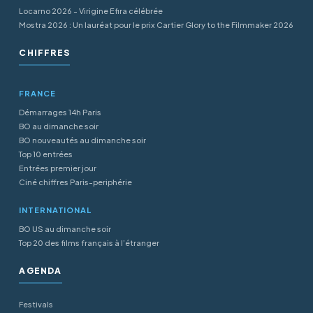
Locarno 2026 - Virigine Efira célébrée
Mostra 2026 : Un lauréat pour le prix Cartier Glory to the Filmmaker 2026
CHIFFRES
FRANCE
Démarrages 14h Paris
BO au dimanche soir
BO nouveautés au dimanche soir
Top 10 entrées
Entrées premier jour
Ciné chiffres Paris-periphérie
INTERNATIONAL
BO US au dimanche soir
Top 20 des films français à l’étranger
AGENDA
Festivals