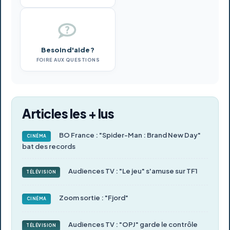
Besoin d'aide ?
FOIRE AUX QUESTIONS
Articles les + lus
BO France : "Spider-Man : Brand New Day"
CINÉMA
bat des records
Audiences TV : "Le jeu" s'amuse sur TF1
TÉLÉVISION
Zoom sortie : "Fjord"
CINÉMA
Audiences TV : "OPJ" garde le contrôle
TÉLÉVISION