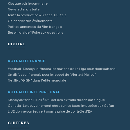
Kiosque voir le sommaire
Newsletter gratuite
Toute la production - France, US, télé
Calendrier des événements
Petites annonces du Film français
Besoin d'aide ? Foire aux questions
DIGITAL
ACTUALITÉ FRANCE
Football : Disney+ diffusera les matchs de La Liga pour deux saisons
Un diffuseur français pour le reboot de "Alerte à Malibu"
Netflix : "GIGN" dans l'élite mondiale
ACTUALITÉ INTERNATIONAL
Disney autorise TikTok à utiliser des extraits de son catalogue
Canada : Le gouvernement cède sur les taxes imposées aux Gafan
L’UE donne son feu vert pour la prise de contrôle d’EA
CHIFFRES