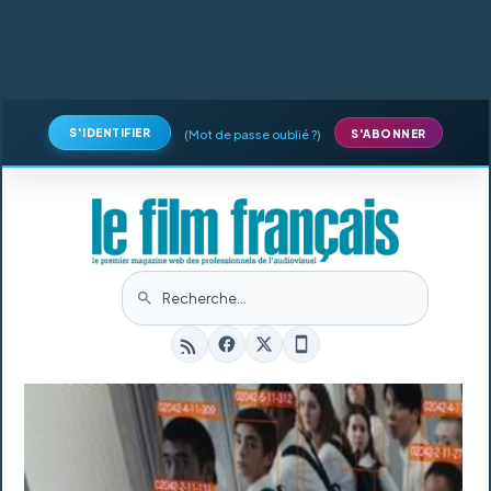
S'IDENTIFIER
(
Mot de passe oublié ?
)
S'ABONNER