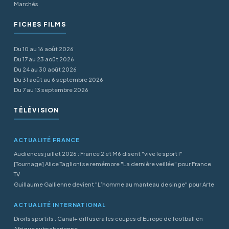
Marchés
FICHES FILMS
Du 10 au 16 août 2026
Du 17 au 23 août 2026
Du 24 au 30 août 2026
Du 31 août au 6 septembre 2026
Du 7 au 13 septembre 2026
TÉLÉVISION
ACTUALITÉ FRANCE
Audiences juillet 2026 : France 2 et M6 disent "vive le sport !"
[Tournage] Alice Taglioni se remémore "La dernière veillée" pour France
TV
Guillaume Gallienne devient "L’homme au manteau de singe" pour Arte
ACTUALITÉ INTERNATIONAL
Droits sportifs : Canal+ diffusera les coupes d’Europe de football en
Afrique subsaharienne