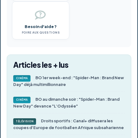
Besoin d'aide ?
FOIRE AUX QUESTIONS
Articles les + lus
BO 1er week-end : "Spider-Man : Brand New
CINÉMA
Day" déjà multimillionnaire
BO au dimanche soir : "Spider-Man : Brand
CINÉMA
New Day" devance "L’Odyssée"
Droits sportifs : Canal+ diffusera les
TÉLÉVISION
coupes d’Europe de football en Afrique subsaharienne