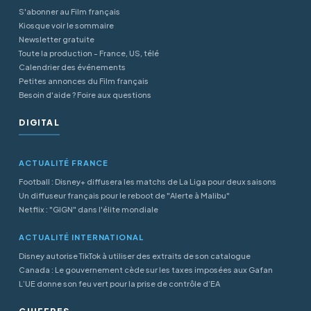
S'abonner au Film français
Kiosque voir le sommaire
Newsletter gratuite
Toute la production - France, US, télé
Calendrier des événements
Petites annonces du Film français
Besoin d'aide ? Foire aux questions
DIGITAL
ACTUALITÉ FRANCE
Football : Disney+ diffusera les matchs de La Liga pour deux saisons
Un diffuseur français pour le reboot de "Alerte à Malibu"
Netflix : "GIGN" dans l'élite mondiale
ACTUALITÉ INTERNATIONAL
Disney autorise TikTok à utiliser des extraits de son catalogue
Canada : Le gouvernement cède sur les taxes imposées aux Gafan
L’UE donne son feu vert pour la prise de contrôle d’EA