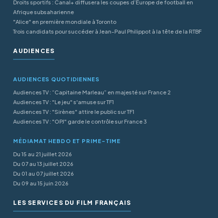
Droits sportifs : Canal+ diffusera les coupes d’Europe de football en
Afrique subsaharienne
"Alice" en première mondiale à Toronto
Trois candidats pour succéder à Jean-Paul Philippot à la tête de la RTBF
AUDIENCES
AUDIENCES QUOTIDIENNES
Audiences TV : “Capitaine Marleau” en majesté sur France 2
Audiences TV : "Le jeu" s'amuse sur TF1
Audiences TV : "Sirènes" attire le public sur TF1
Audiences TV : "OPJ" garde le contrôle sur France 3
MÉDIAMAT HEBDO ET PRIME-TIME
Du 15 au 21 juillet 2026
Du 07 au 13 juillet 2026
Du 01 au 07 juillet 2026
Du 09 au 15 juin 2026
LES SERVICES DU FILM FRANÇAIS