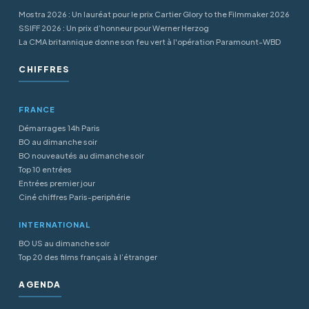
Mostra 2026 : Un lauréat pour le prix Cartier Glory to the Filmmaker 2026
SSIFF 2026 : Un prix d’honneur pour Werner Herzog
La CMA britannique donne son feu vert à l'opération Paramount-WBD
CHIFFRES
FRANCE
Démarrages 14h Paris
BO au dimanche soir
BO nouveautés au dimanche soir
Top 10 entrées
Entrées premier jour
Ciné chiffres Paris-periphérie
INTERNATIONAL
BO US au dimanche soir
Top 20 des films français à l’étranger
AGENDA