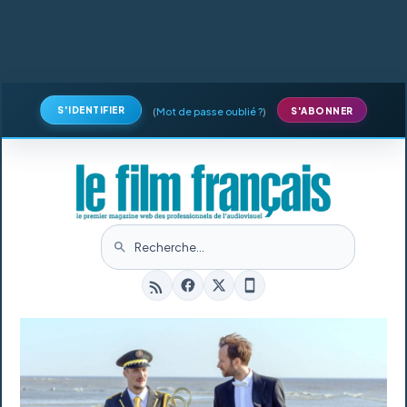
S'IDENTIFIER
(
Mot de passe oublié ?
)
S'ABONNER