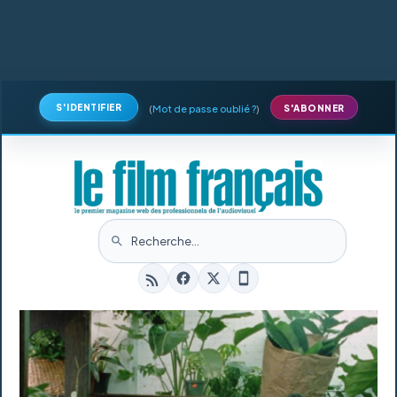
S'IDENTIFIER
(
Mot de passe oublié ?
)
S'ABONNER