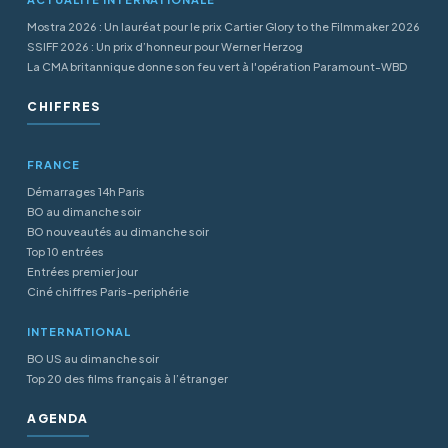
Mostra 2026 : Un lauréat pour le prix Cartier Glory to the Filmmaker 2026
SSIFF 2026 : Un prix d’honneur pour Werner Herzog
La CMA britannique donne son feu vert à l'opération Paramount-WBD
CHIFFRES
FRANCE
Démarrages 14h Paris
BO au dimanche soir
BO nouveautés au dimanche soir
Top 10 entrées
Entrées premier jour
Ciné chiffres Paris-periphérie
INTERNATIONAL
BO US au dimanche soir
Top 20 des films français à l’étranger
AGENDA