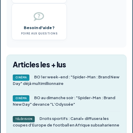
Besoin d'aide ?
FOIRE AUX QUESTIONS
Articles les + lus
BO 1er week-end : "Spider-Man : Brand New
CINÉMA
Day" déjà multimillionnaire
BO au dimanche soir : "Spider-Man : Brand
CINÉMA
New Day" devance "L’Odyssée"
Droits sportifs : Canal+ diffusera les
TÉLÉVISION
coupes d’Europe de football en Afrique subsaharienne