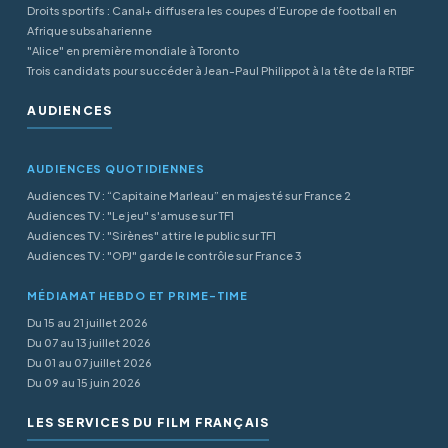
Droits sportifs : Canal+ diffusera les coupes d’Europe de football en
Afrique subsaharienne
"Alice" en première mondiale à Toronto
Trois candidats pour succéder à Jean-Paul Philippot à la tête de la RTBF
AUDIENCES
AUDIENCES QUOTIDIENNES
Audiences TV : “Capitaine Marleau” en majesté sur France 2
Audiences TV : "Le jeu" s'amuse sur TF1
Audiences TV : "Sirènes" attire le public sur TF1
Audiences TV : "OPJ" garde le contrôle sur France 3
MÉDIAMAT HEBDO ET PRIME-TIME
Du 15 au 21 juillet 2026
Du 07 au 13 juillet 2026
Du 01 au 07 juillet 2026
Du 09 au 15 juin 2026
LES SERVICES DU FILM FRANÇAIS