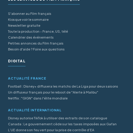
S'abonner au Film français
Kiosque voir le sommaire
Newsletter gratuite
Toute la production - France, US, télé
Calendrier des événements
Petites annonces du Film français
Besoin d'aide ? Foire aux questions
DIGITAL
ACTUALITÉ FRANCE
Football : Disney+ diffusera les matchs de La Liga pour deux saisons
Un diffuseur français pour le reboot de "Alerte à Malibu"
Netflix : "GIGN" dans l'élite mondiale
ACTUALITÉ INTERNATIONAL
Disney autorise TikTok à utiliser des extraits de son catalogue
Canada : Le gouvernement cède sur les taxes imposées aux Gafan
L’UE donne son feu vert pour la prise de contrôle d’EA