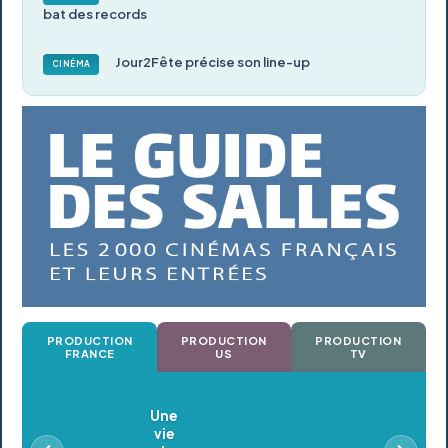
bat des records
Jour2Fête précise son line-up
CINÉMA
PRODUCTION
PRODUCTION
PRODUCTION
FRANCE
US
TV
Oldeupe
En postproduction