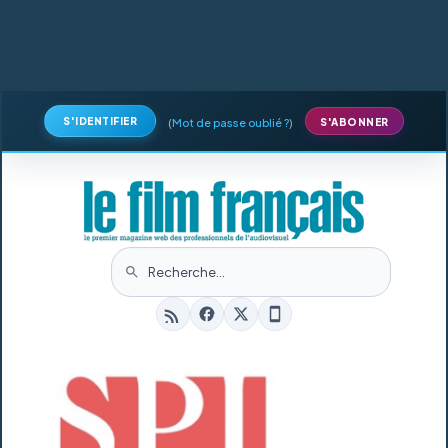
S'IDENTIFIER
(
Mot de passe oublié ?
)
S'ABONNER