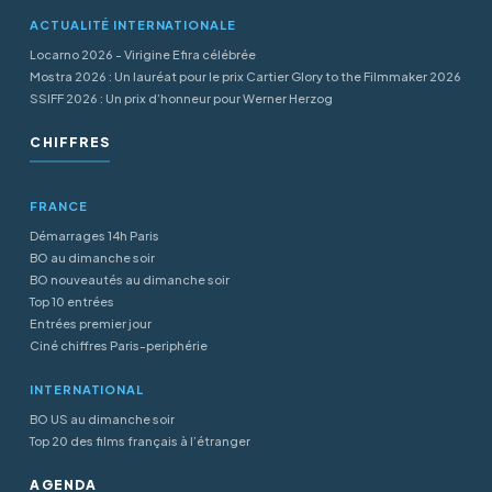
ACTUALITÉ INTERNATIONALE
Locarno 2026 - Virigine Efira célébrée
Mostra 2026 : Un lauréat pour le prix Cartier Glory to the Filmmaker 2026
SSIFF 2026 : Un prix d’honneur pour Werner Herzog
CHIFFRES
FRANCE
Démarrages 14h Paris
BO au dimanche soir
BO nouveautés au dimanche soir
Top 10 entrées
Entrées premier jour
Ciné chiffres Paris-periphérie
INTERNATIONAL
BO US au dimanche soir
Top 20 des films français à l’étranger
AGENDA