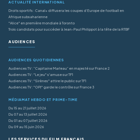
ACTUALITÉ INTERNATIONAL
Droits sportifs : Canal+ diffusera les coupes d’Europe de football en
Afrique subsaharienne
"Alice" en première mondiale à Toronto
Trois candidats pour succéder à Jean-Paul Philippot à la tête de la RTBF
AUDIENCES
AUDIENCES QUOTIDIENNES
Audiences TV : “Capitaine Marleau” en majesté sur France 2
Audiences TV : "Le jeu" s'amuse sur TF1
Audiences TV : "Sirènes" attire le public sur TF1
Audiences TV : "OPJ" garde le contrôle sur France 3
MÉDIAMAT HEBDO ET PRIME-TIME
Du 15 au 21 juillet 2026
Du 07 au 13 juillet 2026
Du 01 au 07 juillet 2026
Du 09 au 15 juin 2026
LES SERVICES DU FILM FRANÇAIS