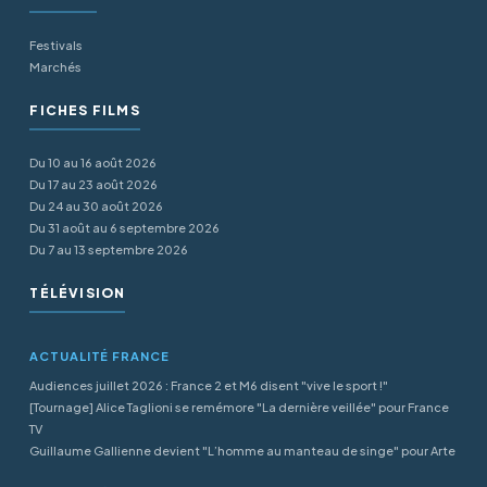
Festivals
Marchés
FICHES FILMS
Du 10 au 16 août 2026
Du 17 au 23 août 2026
Du 24 au 30 août 2026
Du 31 août au 6 septembre 2026
Du 7 au 13 septembre 2026
TÉLÉVISION
ACTUALITÉ FRANCE
Audiences juillet 2026 : France 2 et M6 disent "vive le sport !"
[Tournage] Alice Taglioni se remémore "La dernière veillée" pour France
TV
Guillaume Gallienne devient "L’homme au manteau de singe" pour Arte