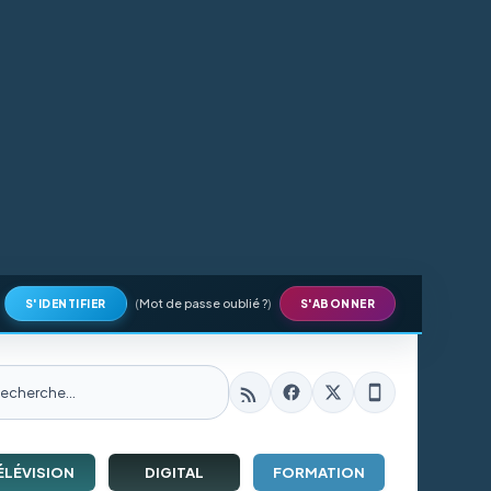
(
Mot de passe oublié ?
)
S'IDENTIFIER
S'ABONNER
ÉLÉVISION
DIGITAL
FORMATION