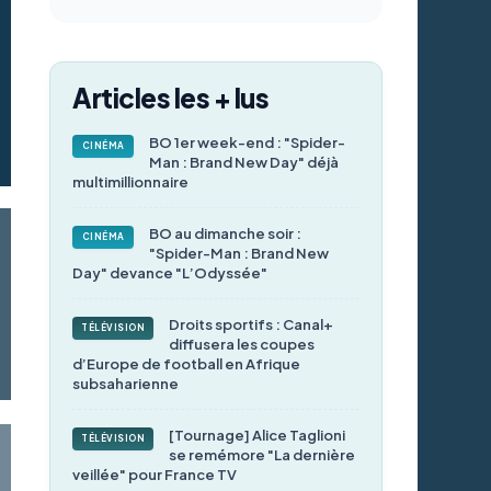
Articles les + lus
BO 1er week-end : "Spider-
CINÉMA
Man : Brand New Day" déjà
multimillionnaire
BO au dimanche soir :
CINÉMA
"Spider-Man : Brand New
Day" devance "L’Odyssée"
Droits sportifs : Canal+
TÉLÉVISION
diffusera les coupes
d’Europe de football en Afrique
subsaharienne
[Tournage] Alice Taglioni
TÉLÉVISION
se remémore "La dernière
veillée" pour France TV