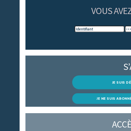
VOUS AVE
S
JE SUIS 
JE NE SUIS ABONN
ACCÈ