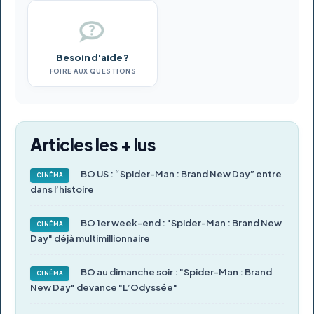
Besoin d'aide ?
FOIRE AUX QUESTIONS
Articles les + lus
BO US : “Spider-Man : Brand New Day” entre
CINÉMA
dans l’histoire
BO 1er week-end : "Spider-Man : Brand New
CINÉMA
Day" déjà multimillionnaire
BO au dimanche soir : "Spider-Man : Brand
CINÉMA
New Day" devance "L’Odyssée"