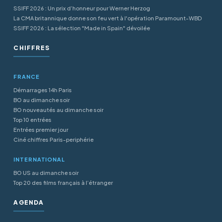
SSIFF 2026 : Un prix d’honneur pour Werner Herzog
La CMA britannique donne son feu vert à l'opération Paramount-WBD
SSIFF 2026 : La sélection "Made in Spain" dévoilée
CHIFFRES
FRANCE
Démarrages 14h Paris
BO au dimanche soir
BO nouveautés au dimanche soir
Top 10 entrées
Entrées premier jour
Ciné chiffres Paris-periphérie
INTERNATIONAL
BO US au dimanche soir
Top 20 des films français à l’étranger
AGENDA