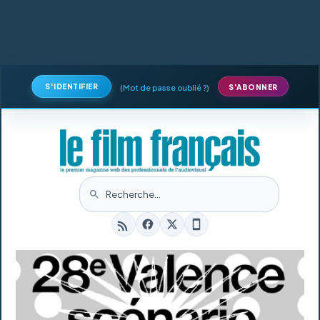
S'IDENTIFIER
(
Mot de passe oublié ?
)
S'ABONNER