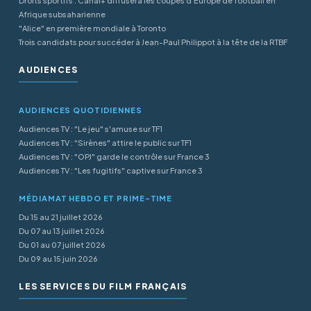
Droits sportifs : Canal+ diffusera les coupes d’Europe de football en
Afrique subsaharienne
"Alice" en première mondiale à Toronto
Trois candidats pour succéder à Jean-Paul Philippot à la tête de la RTBF
AUDIENCES
AUDIENCES QUOTIDIENNES
Audiences TV : "Le jeu" s'amuse sur TF1
Audiences TV : "Sirènes" attire le public sur TF1
Audiences TV : "OPJ" garde le contrôle sur France 3
Audiences TV : "Les fugitifs" captive sur France 3
MÉDIAMAT HEBDO ET PRIME-TIME
Du 15 au 21 juillet 2026
Du 07 au 13 juillet 2026
Du 01 au 07 juillet 2026
Du 09 au 15 juin 2026
LES SERVICES DU FILM FRANÇAIS