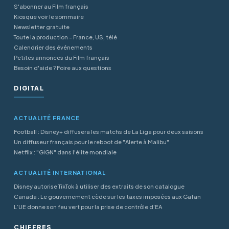
S'abonner au Film français
Kiosque voir le sommaire
Newsletter gratuite
Toute la production - France, US, télé
Calendrier des événements
Petites annonces du Film français
Besoin d'aide ? Foire aux questions
DIGITAL
ACTUALITÉ FRANCE
Football : Disney+ diffusera les matchs de La Liga pour deux saisons
Un diffuseur français pour le reboot de "Alerte à Malibu"
Netflix : "GIGN" dans l'élite mondiale
ACTUALITÉ INTERNATIONAL
Disney autorise TikTok à utiliser des extraits de son catalogue
Canada : Le gouvernement cède sur les taxes imposées aux Gafan
L’UE donne son feu vert pour la prise de contrôle d’EA
CHIFFRES