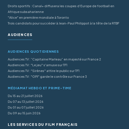
Droits sportifs : Canal+ diffusera les coupes d’Europe de football en
Afrique subsaharienne
"Alice" en première mondiale à Toronto
Trois candidats pour succéder à Jean-Paul Philippot à la tête de la RTBF
AUDIENCES
AUDIENCES QUOTIDIENNES
Audiences TV : “Capitaine Marleau” en majesté sur France 2
Audiences TV : "Le jeu" s'amuse sur TF1
Audiences TV : "Sirènes" attire le public sur TF1
Audiences TV : "OPJ" garde le contrôle sur France 3
MÉDIAMAT HEBDO ET PRIME-TIME
Du 15 au 21 juillet 2026
Du 07 au 13 juillet 2026
Du 01 au 07 juillet 2026
Du 09 au 15 juin 2026
LES SERVICES DU FILM FRANÇAIS