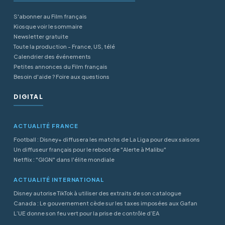
S'abonner au Film français
Kiosque voir le sommaire
Newsletter gratuite
Toute la production - France, US, télé
Calendrier des événements
Petites annonces du Film français
Besoin d'aide ? Foire aux questions
DIGITAL
ACTUALITÉ FRANCE
Football : Disney+ diffusera les matchs de La Liga pour deux saisons
Un diffuseur français pour le reboot de "Alerte à Malibu"
Netflix : "GIGN" dans l'élite mondiale
ACTUALITÉ INTERNATIONAL
Disney autorise TikTok à utiliser des extraits de son catalogue
Canada : Le gouvernement cède sur les taxes imposées aux Gafan
L’UE donne son feu vert pour la prise de contrôle d’EA