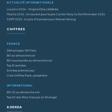
ACTUALITÉ INTERNATIONALE
Locarno 2026 - Virigine Efira célébrée
Mostra 2026 : Un lauréat pour le prix Cartier Glory to the Filmmaker 2026
SSIFF 2026 : Un prix d’honneur pour Werner Herzog
CHIFFRES
FRANCE
Démarrages 14h Paris
BO au dimanche soir
BO nouveautés au dimanche soir
Top 10 entrées
Entrées premier jour
Ciné chiffres Paris-periphérie
INTERNATIONAL
BO US au dimanche soir
Top 20 des films français à l’étranger
AGENDA