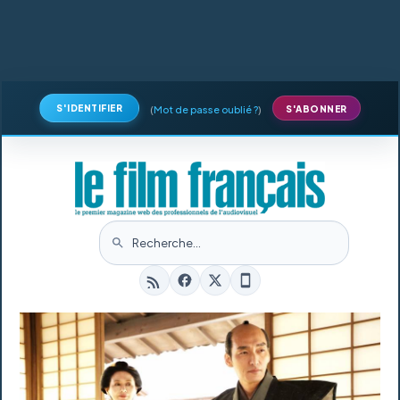
S'IDENTIFIER
(
Mot de passe oublié ?
)
S'ABONNER