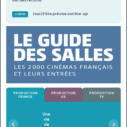
bat des records
Jour2Fête précise son line-up
CINÉMA
PRODUCTION
PRODUCTION
PRODUCTION
FRANCE
US
TV
Oldeupe
En postproduction