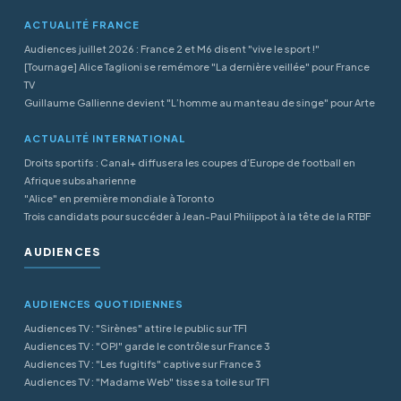
ACTUALITÉ FRANCE
Audiences juillet 2026 : France 2 et M6 disent "vive le sport !"
[Tournage] Alice Taglioni se remémore "La dernière veillée" pour France
TV
Guillaume Gallienne devient "L’homme au manteau de singe" pour Arte
ACTUALITÉ INTERNATIONAL
Droits sportifs : Canal+ diffusera les coupes d’Europe de football en
Afrique subsaharienne
"Alice" en première mondiale à Toronto
Trois candidats pour succéder à Jean-Paul Philippot à la tête de la RTBF
AUDIENCES
AUDIENCES QUOTIDIENNES
Audiences TV : "Sirènes" attire le public sur TF1
Audiences TV : "OPJ" garde le contrôle sur France 3
Audiences TV : "Les fugitifs" captive sur France 3
Audiences TV : "Madame Web" tisse sa toile sur TF1