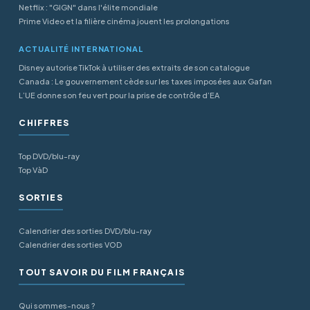
Netflix : "GIGN" dans l'élite mondiale
Prime Video et la filière cinéma jouent les prolongations
ACTUALITÉ INTERNATIONAL
Disney autorise TikTok à utiliser des extraits de son catalogue
Canada : Le gouvernement cède sur les taxes imposées aux Gafan
L’UE donne son feu vert pour la prise de contrôle d’EA
CHIFFRES
Top DVD/blu-ray
Top VàD
SORTIES
Calendrier des sorties DVD/blu-ray
Calendrier des sorties VOD
TOUT SAVOIR DU FILM FRANÇAIS
Qui sommes-nous ?