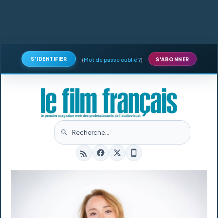
S'IDENTIFIER
(
Mot de passe oublié ?
)
S'ABONNER