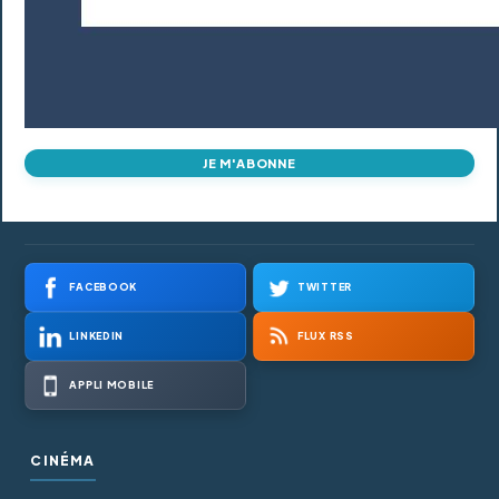
JE M'ABONNE
FACEBOOK
TWITTER
LINKEDIN
FLUX RSS
APPLI MOBILE
CINÉMA