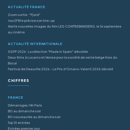
ACTUALITÉ FRANCE
Zoom sortie : "Fjord"
Jour2Fête précise son line-up
Alerte nouvelles images du film LES CONTREBANDIERS, le 16 septembre
au cinéma
ACTUALITÉ INTERNATIONALE
SSIFF 2026 : La sélection "Made in Spain" dévoilée
Deux films à Locarno et Venise pour la société de vente belge Hors du
Bocal
Festival de Deauville 2026 - Le Prix d'Ornano-Valenti 2026 dévoilé
CHIFFRES
FRANCE
Démarrages 14h Paris
BO au dimanche soir
BO nouveautés au dimanche soir
Top 10 entrées
Entrées premier jour