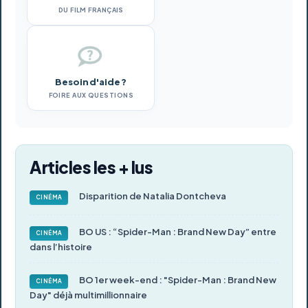
DU FILM FRANÇAIS
Besoin d'aide ?
FOIRE AUX QUESTIONS
Articles les + lus
Disparition de Natalia Dontcheva
CINÉMA
BO US : “Spider-Man : Brand New Day” entre
CINÉMA
dans l’histoire
BO 1er week-end : "Spider-Man : Brand New
CINÉMA
Day" déjà multimillionnaire