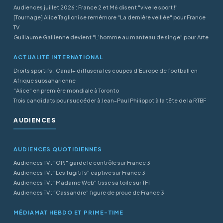
Audiences juillet 2026 : France 2 et M6 disent "vive le sport !"
[Tournage] Alice Taglioni se remémore "La dernière veillée" pour France
TV
Guillaume Gallienne devient "L’homme au manteau de singe" pour Arte
ACTUALITÉ INTERNATIONAL
Droits sportifs : Canal+ diffusera les coupes d’Europe de football en
Afrique subsaharienne
"Alice" en première mondiale à Toronto
Trois candidats pour succéder à Jean-Paul Philippot à la tête de la RTBF
AUDIENCES
AUDIENCES QUOTIDIENNES
Audiences TV : "OPJ" garde le contrôle sur France 3
Audiences TV : "Les fugitifs" captive sur France 3
Audiences TV : "Madame Web" tisse sa toile sur TF1
Audiences TV : “Cassandre” figure de proue de France 3
MÉDIAMAT HEBDO ET PRIME-TIME