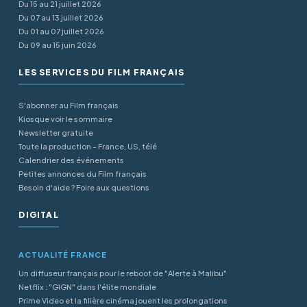
Du 15 au 21 juillet 2026
Du 07 au 13 juillet 2026
Du 01 au 07 juillet 2026
Du 09 au 15 juin 2026
LES SERVICES DU FILM FRANÇAIS
S'abonner au Film français
Kiosque voir le sommaire
Newsletter gratuite
Toute la production - France, US, télé
Calendrier des événements
Petites annonces du Film français
Besoin d'aide ? Foire aux questions
DIGITAL
ACTUALITÉ FRANCE
Un diffuseur français pour le reboot de "Alerte à Malibu"
Netflix : "GIGN" dans l'élite mondiale
Prime Video et la filière cinéma jouent les prolongations