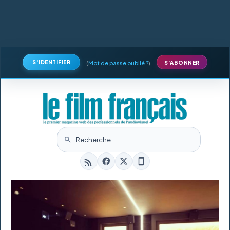
S'IDENTIFIER
(
Mot de passe oublié ?
)
S'ABONNER