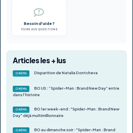
Besoin d'aide ?
FOIRE AUX QUESTIONS
Articles les + lus
Disparition de Natalia Dontcheva
CINÉMA
BO US : “Spider-Man : Brand New Day” entre
CINÉMA
dans l’histoire
BO 1er week-end : "Spider-Man : Brand New
CINÉMA
Day" déjà multimillionnaire
BO au dimanche soir : "Spider-Man : Brand
CINÉMA