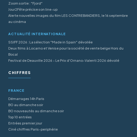
Zoom sortie : "Fjord"
Jour2Fête précise son line-up
Alerte nouvelles images du film LES CONTREBANDIERS, le 16 septembre
au cinéma
ACTUALITÉ INTERNATIONALE
SSIFF 2026 : La sélection "Made in Spain" dévoilée
Deux films à Locarno et Venise pour la société de vente belge Hors du
Bocal
Festival de Deauville 2026 - Le Prix d'Ornano-Valenti 2026 dévoilé
CHIFFRES
FRANCE
Démarrages 14h Paris
BO au dimanche soir
BO nouveautés au dimanche soir
Top 10 entrées
Entrées premier jour
Ciné chiffres Paris-periphérie