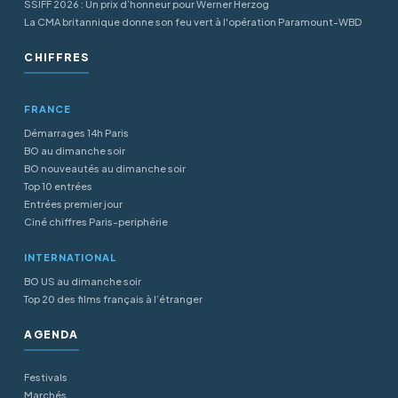
SSIFF 2026 : Un prix d’honneur pour Werner Herzog
La CMA britannique donne son feu vert à l'opération Paramount-WBD
CHIFFRES
FRANCE
Démarrages 14h Paris
BO au dimanche soir
BO nouveautés au dimanche soir
Top 10 entrées
Entrées premier jour
Ciné chiffres Paris-periphérie
INTERNATIONAL
BO US au dimanche soir
Top 20 des films français à l’étranger
AGENDA
Festivals
Marchés