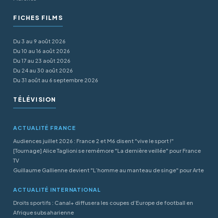
FICHES FILMS
Du 3 au 9 août 2026
Du 10 au 16 août 2026
Du 17 au 23 août 2026
Du 24 au 30 août 2026
Du 31 août au 6 septembre 2026
TÉLÉVISION
ACTUALITÉ FRANCE
Audiences juillet 2026 : France 2 et M6 disent "vive le sport !"
[Tournage] Alice Taglioni se remémore "La dernière veillée" pour France
TV
Guillaume Gallienne devient "L’homme au manteau de singe" pour Arte
ACTUALITÉ INTERNATIONAL
Droits sportifs : Canal+ diffusera les coupes d’Europe de football en
Afrique subsaharienne