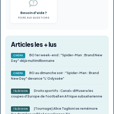
Besoin d'aide ?
FOIRE AUX QUESTIONS
Articles les + lus
BO 1er week-end : "Spider-Man : Brand New
CINÉMA
Day" déjà multimillionnaire
BO au dimanche soir : "Spider-Man : Brand
CINÉMA
New Day" devance "L’Odyssée"
Droits sportifs : Canal+ diffusera les
TÉLÉVISION
coupes d’Europe de football en Afrique subsaharienne
[Tournage] Alice Taglioni se remémore
TÉLÉVISION