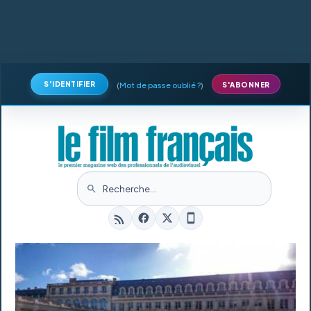
S'IDENTIFIER
(
Mot de passe oublié ?
)
S'ABONNER