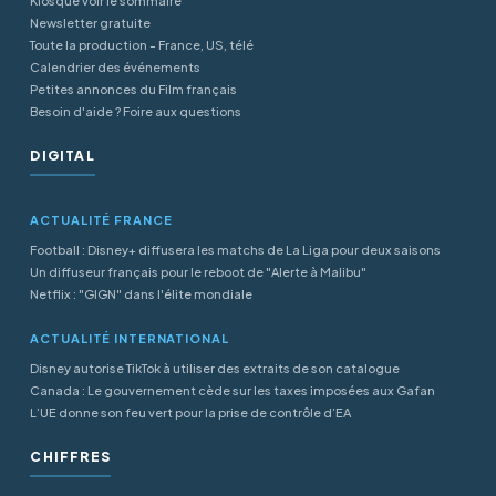
Kiosque voir le sommaire
Newsletter gratuite
Toute la production - France, US, télé
Calendrier des événements
Petites annonces du Film français
Besoin d'aide ? Foire aux questions
DIGITAL
ACTUALITÉ FRANCE
Football : Disney+ diffusera les matchs de La Liga pour deux saisons
Un diffuseur français pour le reboot de "Alerte à Malibu"
Netflix : "GIGN" dans l'élite mondiale
ACTUALITÉ INTERNATIONAL
Disney autorise TikTok à utiliser des extraits de son catalogue
Canada : Le gouvernement cède sur les taxes imposées aux Gafan
L’UE donne son feu vert pour la prise de contrôle d’EA
CHIFFRES