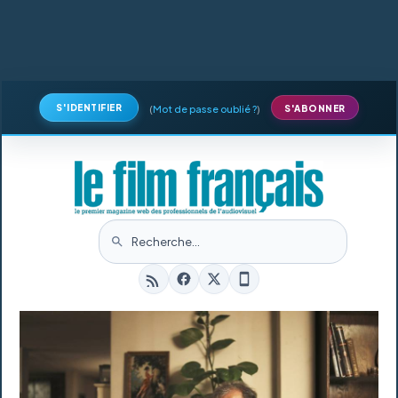
S'IDENTIFIER
(
Mot de passe oublié ?
)
S'ABONNER