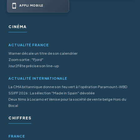
APPLI MOBILE
CINÉMA
ACTUALITÉ FRANCE
Warner décale un titre de son calendrier
Zoom sortie : "Fjord"
Jour2Fête précise son line-up
ACTUALITÉ INTERNATIONALE
La CMA britannique donne son feu vert à l'opération Paramount-WBD
SSIFF 2026 : La sélection "Made in Spain" dévoilée
Deux films à Locarno et Venise pour la société de vente belge Hors du
Bocal
CHIFFRES
FRANCE