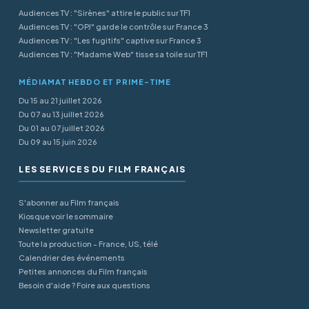
Audiences TV : "Sirènes" attire le public sur TF1
Audiences TV : "OPJ" garde le contrôle sur France 3
Audiences TV : "Les fugitifs" captive sur France 3
Audiences TV : "Madame Web" tisse sa toile sur TF1
MÉDIAMAT HEBDO ET PRIME-TIME
Du 15 au 21 juillet 2026
Du 07 au 13 juillet 2026
Du 01 au 07 juillet 2026
Du 09 au 15 juin 2026
LES SERVICES DU FILM FRANÇAIS
S'abonner au Film français
Kiosque voir le sommaire
Newsletter gratuite
Toute la production - France, US, télé
Calendrier des événements
Petites annonces du Film français
Besoin d'aide ? Foire aux questions