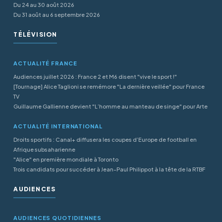
Du 24 au 30 août 2026
Du 31 août au 6 septembre 2026
TÉLÉVISION
ACTUALITÉ FRANCE
Audiences juillet 2026 : France 2 et M6 disent "vive le sport !"
[Tournage] Alice Taglioni se remémore "La dernière veillée" pour France
TV
Guillaume Gallienne devient "L’homme au manteau de singe" pour Arte
ACTUALITÉ INTERNATIONAL
Droits sportifs : Canal+ diffusera les coupes d’Europe de football en
Afrique subsaharienne
"Alice" en première mondiale à Toronto
Trois candidats pour succéder à Jean-Paul Philippot à la tête de la RTBF
AUDIENCES
AUDIENCES QUOTIDIENNES