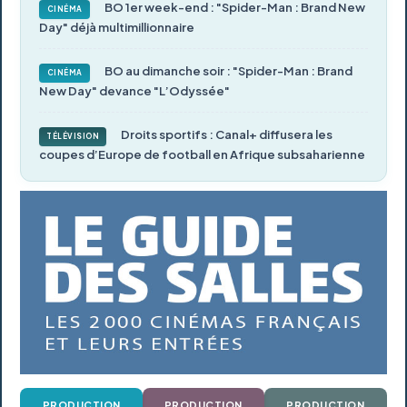
BO 1er week-end : "Spider-Man : Brand New
CINÉMA
Day" déjà multimillionnaire
BO au dimanche soir : "Spider-Man : Brand
CINÉMA
New Day" devance "L’Odyssée"
Droits sportifs : Canal+ diffusera les
TÉLÉVISION
coupes d’Europe de football en Afrique subsaharienne
PRODUCTION
PRODUCTION
PRODUCTION