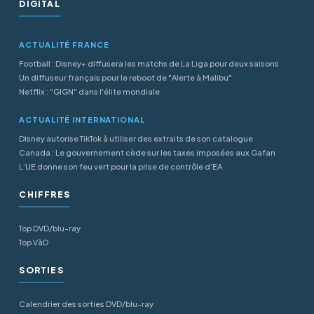
DIGITAL
ACTUALITÉ FRANCE
Football : Disney+ diffusera les matchs de La Liga pour deux saisons
Un diffuseur français pour le reboot de "Alerte à Malibu"
Netflix : "GIGN" dans l'élite mondiale
ACTUALITÉ INTERNATIONAL
Disney autorise TikTok à utiliser des extraits de son catalogue
Canada : Le gouvernement cède sur les taxes imposées aux Gafan
L’UE donne son feu vert pour la prise de contrôle d’EA
CHIFFRES
Top DVD/blu-ray
Top VàD
SORTIES
Calendrier des sorties DVD/blu-ray