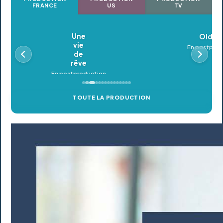
FRANCE
US
TV
Oldeupe
En postproduction
TOUTE LA PRODUCTION