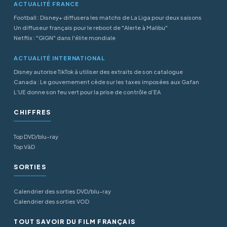
ACTUALITÉ FRANCE
Football : Disney+ diffusera les matchs de La Liga pour deux saisons
Un diffuseur français pour le reboot de "Alerte à Malibu"
Netflix : "GIGN" dans l'élite mondiale
ACTUALITÉ INTERNATIONAL
Disney autorise TikTok à utiliser des extraits de son catalogue
Canada : Le gouvernement cède sur les taxes imposées aux Gafan
L’UE donne son feu vert pour la prise de contrôle d’EA
CHIFFRES
Top DVD/blu-ray
Top VàD
SORTIES
Calendrier des sorties DVD/blu-ray
Calendrier des sorties VOD
TOUT SAVOIR DU FILM FRANÇAIS