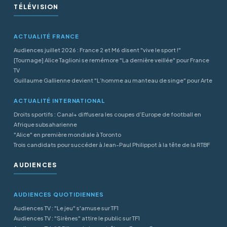
TÉLÉVISION
ACTUALITÉ FRANCE
Audiences juillet 2026 : France 2 et M6 disent "vive le sport !"
[Tournage] Alice Taglioni se remémore "La dernière veillée" pour France
TV
Guillaume Gallienne devient "L’homme au manteau de singe" pour Arte
ACTUALITÉ INTERNATIONAL
Droits sportifs : Canal+ diffusera les coupes d’Europe de football en
Afrique subsaharienne
"Alice" en première mondiale à Toronto
Trois candidats pour succéder à Jean-Paul Philippot à la tête de la RTBF
AUDIENCES
AUDIENCES QUOTIDIENNES
Audiences TV : "Le jeu" s'amuse sur TF1
Audiences TV : "Sirènes" attire le public sur TF1