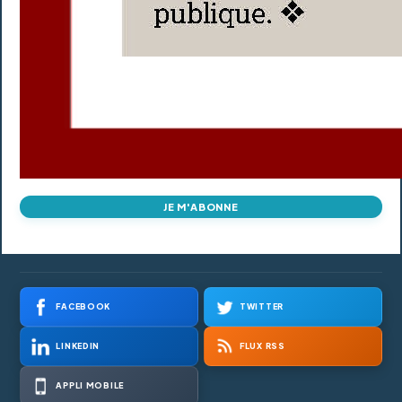
JE M'ABONNE
FACEBOOK
TWITTER
LINKEDIN
FLUX RSS
APPLI MOBILE