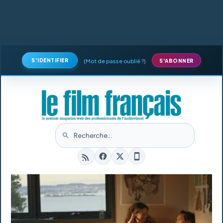
S'IDENTIFIER
(
Mot de passe oublié ?
)
S'ABONNER