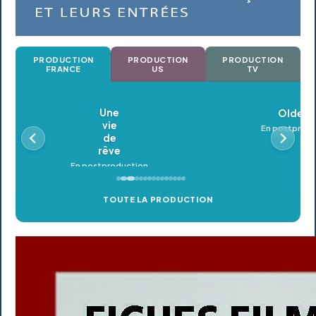
PRODUCTION
PRODUCTION
PRODUCTION
FRANCE
US
TV
Oldeupe
En postproduction
TOUTE LA PRODUCTION