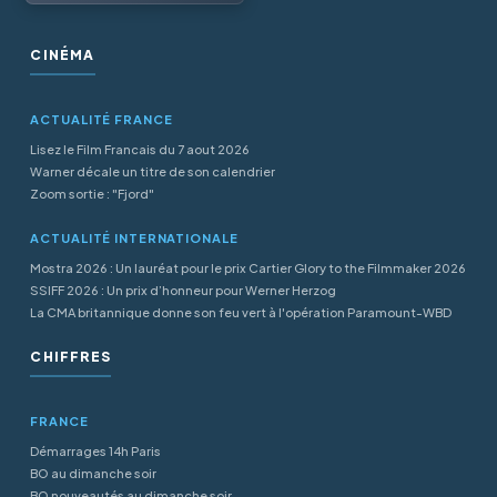
CINÉMA
ACTUALITÉ FRANCE
Lisez le Film Francais du 7 aout 2026
Warner décale un titre de son calendrier
Zoom sortie : "Fjord"
ACTUALITÉ INTERNATIONALE
Mostra 2026 : Un lauréat pour le prix Cartier Glory to the Filmmaker 2026
SSIFF 2026 : Un prix d’honneur pour Werner Herzog
La CMA britannique donne son feu vert à l'opération Paramount-WBD
CHIFFRES
FRANCE
Démarrages 14h Paris
BO au dimanche soir
BO nouveautés au dimanche soir