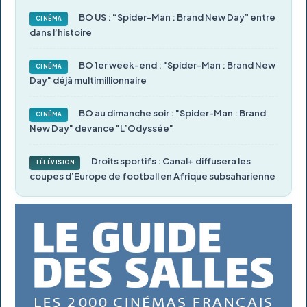
BO US : “Spider-Man : Brand New Day” entre
CINÉMA
dans l’histoire
BO 1er week-end : "Spider-Man : Brand New
CINÉMA
Day" déjà multimillionnaire
BO au dimanche soir : "Spider-Man : Brand
CINÉMA
New Day" devance "L’Odyssée"
Droits sportifs : Canal+ diffusera les
TÉLÉVISION
coupes d’Europe de football en Afrique subsaharienne