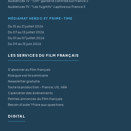
Audiences TV : "OPJ" garde le contrôle sur France 3
Audiences TV : "Les fugitifs" captive sur France 3
MÉDIAMAT HEBDO ET PRIME-TIME
Du 15 au 21 juillet 2026
Du 07 au 13 juillet 2026
Du 01 au 07 juillet 2026
Du 09 au 15 juin 2026
LES SERVICES DU FILM FRANÇAIS
S'abonner au Film français
Kiosque voir le sommaire
Newsletter gratuite
Toute la production - France, US, télé
Calendrier des événements
Petites annonces du Film français
Besoin d'aide ? Foire aux questions
DIGITAL