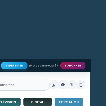
(
Mot de passe oublié ?
)
S'IDENTIFIER
S'ABONNER
ÉLÉVISION
DIGITAL
FORMATION