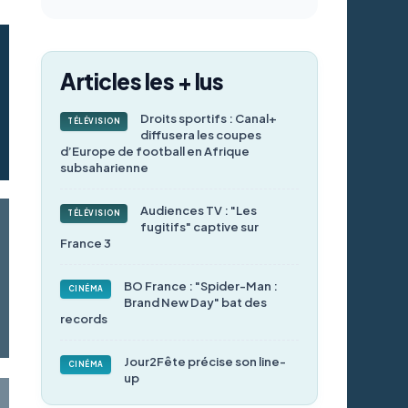
Articles les + lus
Droits sportifs : Canal+
TÉLÉVISION
diffusera les coupes
d’Europe de football en Afrique
subsaharienne
Audiences TV : "Les
TÉLÉVISION
fugitifs" captive sur
France 3
BO France : "Spider-Man :
CINÉMA
Brand New Day" bat des
records
Jour2Fête précise son line-
CINÉMA
up