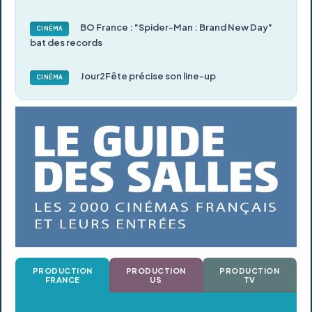
BO France : "Spider-Man : Brand New Day"
CINÉMA
bat des records
Jour2Fête précise son line-up
CINÉMA
PRODUCTION
PRODUCTION
PRODUCTION
FRANCE
US
TV