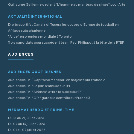
Guillaume Gallienne devient "L’homme au manteau de singe" pour Arte
ACTUALITÉ INTERNATIONAL
Droits sportifs : Canal+ diffusera les coupes d’Europe de football en
Afrique subsaharienne
"Alice" en première mondiale à Toronto
Trois candidats pour succéder à Jean-Paul Philippot à la tête de la RTBF
AUDIENCES
AUDIENCES QUOTIDIENNES
Audiences TV : “Capitaine Marleau” en majesté sur France 2
Audiences TV : "Le jeu" s'amuse sur TF1
Audiences TV : "Sirènes" attire le public sur TF1
Audiences TV : "OPJ" garde le contrôle sur France 3
MÉDIAMAT HEBDO ET PRIME-TIME
Du 15 au 21 juillet 2026
Du 07 au 13 juillet 2026
Du 01 au 07 juillet 2026