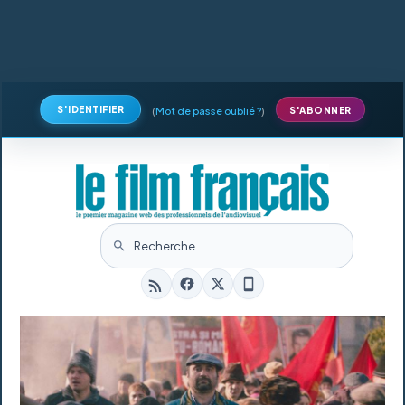
S'IDENTIFIER
(
Mot de passe oublié ?
)
S'ABONNER