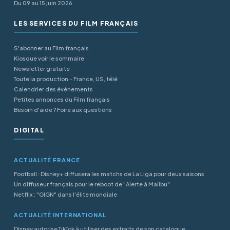
Du 09 au 15 juin 2026
LES SERVICES DU FILM FRANÇAIS
S'abonner au Film français
Kiosque voir le sommaire
Newsletter gratuite
Toute la production - France, US, télé
Calendrier des événements
Petites annonces du Film français
Besoin d'aide ? Foire aux questions
DIGITAL
ACTUALITÉ FRANCE
Football : Disney+ diffusera les matchs de La Liga pour deux saisons
Un diffuseur français pour le reboot de "Alerte à Malibu"
Netflix : "GIGN" dans l'élite mondiale
ACTUALITÉ INTERNATIONAL
Disney autorise TikTok à utiliser des extraits de son catalogue