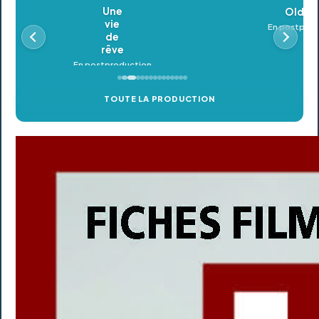
Oldeupe
En postproduction
TOUTE LA PRODUCTION