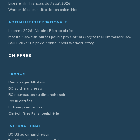
Lisez le Film Francais du 7 aout 2026
Warner décale un titre de son calendrier
ACTUALITÉ INTERNATIONALE
Locarno 2026 - Virigine Efira célébrée
Mostra 2026 : Un lauréat pour le prix Cartier Glory to the Filmmaker 2026
SSIFF 2026 : Un prix d’honneur pour Werner Herzog
CHIFFRES
FRANCE
Démarrages 14h Paris
BO au dimanche soir
BO nouveautés au dimanche soir
Top 10 entrées
Entrées premier jour
Ciné chiffres Paris-periphérie
INTERNATIONAL
BO US au dimanche soir