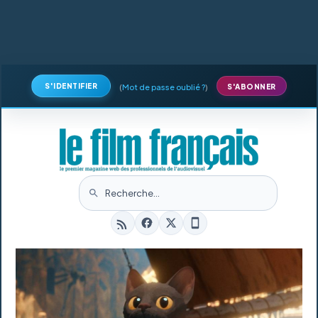
S'IDENTIFIER
(
Mot de passe oublié ?
)
S'ABONNER