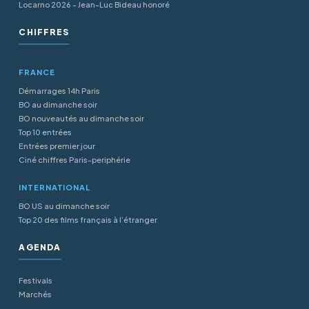
Locarno 2026 - Jean-Luc Bideau honoré
CHIFFRES
FRANCE
Démarrages 14h Paris
BO au dimanche soir
BO nouveautés au dimanche soir
Top 10 entrées
Entrées premier jour
Ciné chiffres Paris-periphérie
INTERNATIONAL
BO US au dimanche soir
Top 20 des films français à l’étranger
AGENDA
Festivals
Marchés