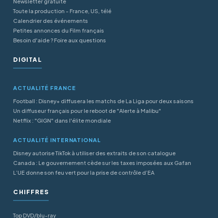
Newsletter gratuite
Toute la production - France, US, télé
Calendrier des événements
Petites annonces du Film français
Besoin d'aide ? Foire aux questions
DIGITAL
ACTUALITÉ FRANCE
Football : Disney+ diffusera les matchs de La Liga pour deux saisons
Un diffuseur français pour le reboot de "Alerte à Malibu"
Netflix : "GIGN" dans l'élite mondiale
ACTUALITÉ INTERNATIONAL
Disney autorise TikTok à utiliser des extraits de son catalogue
Canada : Le gouvernement cède sur les taxes imposées aux Gafan
L’UE donne son feu vert pour la prise de contrôle d’EA
CHIFFRES
Top DVD/blu-ray