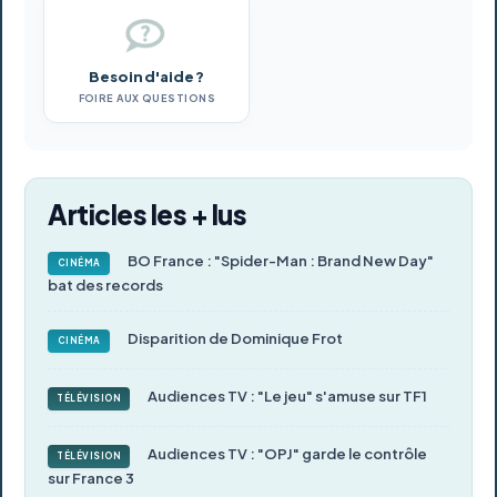
Besoin d'aide ?
FOIRE AUX QUESTIONS
Articles les + lus
BO France : "Spider-Man : Brand New Day"
CINÉMA
bat des records
Disparition de Dominique Frot
CINÉMA
Audiences TV : "Le jeu" s'amuse sur TF1
TÉLÉVISION
Audiences TV : "OPJ" garde le contrôle
TÉLÉVISION
sur France 3