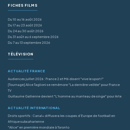
FICHES FILMS
Du 10 au 16 août 2026
Du 17 au 23 août 2026
Du 24 au 30 août 2026
Du 31 août au 6 septembre 2026
Du 7 au 13 septembre 2026
TÉLÉVISION
ACTUALITÉ FRANCE
Audiences juillet 2026 : France 2 et M6 disent "vive le sport !"
[Tournage] Alice Taglioni se remémore "La dernière veillée" pour France
TV
Guillaume Gallienne devient "L’homme au manteau de singe" pour Arte
ACTUALITÉ INTERNATIONAL
Droits sportifs : Canal+ diffusera les coupes d’Europe de football en
Afrique subsaharienne
"Alice" en première mondiale à Toronto