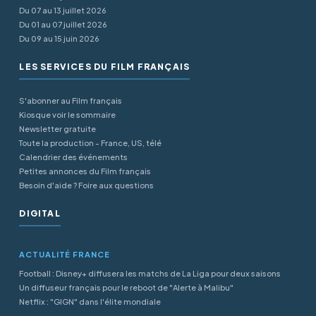
Du 07 au 13 juillet 2026
Du 01 au 07 juillet 2026
Du 09 au 15 juin 2026
LES SERVICES DU FILM FRANÇAIS
S'abonner au Film français
Kiosque voir le sommaire
Newsletter gratuite
Toute la production - France, US, télé
Calendrier des événements
Petites annonces du Film français
Besoin d'aide ? Foire aux questions
DIGITAL
ACTUALITÉ FRANCE
Football : Disney+ diffusera les matchs de La Liga pour deux saisons
Un diffuseur français pour le reboot de "Alerte à Malibu"
Netflix : "GIGN" dans l'élite mondiale