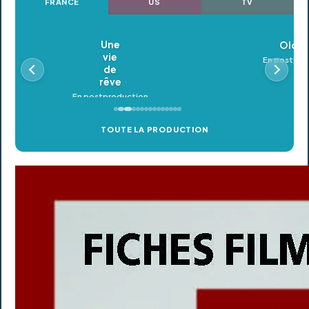
FRANCE
US
TV
Oldeupe
En postproduction
TOUTE LA PRODUCTION