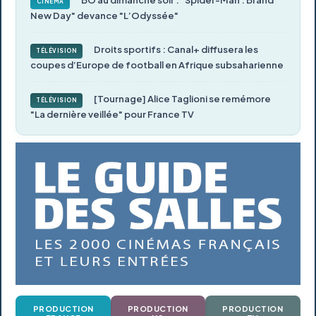
BO au dimanche soir : "Spider-Man : Brand
CINÉMA
New Day" devance "L’Odyssée"
Droits sportifs : Canal+ diffusera les
TÉLÉVISION
coupes d’Europe de football en Afrique subsaharienne
[Tournage] Alice Taglioni se remémore
TÉLÉVISION
"La dernière veillée" pour France TV
PRODUCTION
PRODUCTION
PRODUCTION