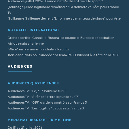
Audiences juillet 2026 : France 2 et M6 disent "vive le sport !"
[Tournage] Alice Taglioni se remémore "La dernière veillée" pour France
TV
Guillaume Gallienne devient "L’homme au manteau de singe" pour Arte
ACTUALITÉ INTERNATIONAL
Droits sportifs : Canal+ diffusera les coupes d’Europe de football en
Afrique subsaharienne
"Alice" en première mondiale à Toronto
Trois candidats pour succéder à Jean-Paul Philippot à la tête de la RTBF
AUDIENCES
AUDIENCES QUOTIDIENNES
Audiences TV : "Le jeu" s'amuse sur TF1
Audiences TV : "Sirènes" attire le public sur TF1
Audiences TV : "OPJ" garde le contrôle sur France 3
Audiences TV : "Les fugitifs" captive sur France 3
MÉDIAMAT HEBDO ET PRIME-TIME
Du 15 au 21 juillet 2026