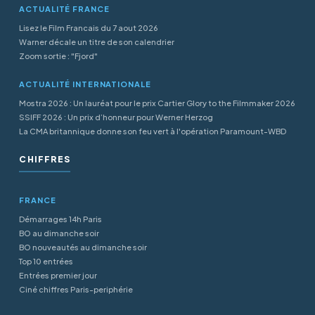
ACTUALITÉ FRANCE
Lisez le Film Francais du 7 aout 2026
Warner décale un titre de son calendrier
Zoom sortie : "Fjord"
ACTUALITÉ INTERNATIONALE
Mostra 2026 : Un lauréat pour le prix Cartier Glory to the Filmmaker 2026
SSIFF 2026 : Un prix d’honneur pour Werner Herzog
La CMA britannique donne son feu vert à l'opération Paramount-WBD
CHIFFRES
FRANCE
Démarrages 14h Paris
BO au dimanche soir
BO nouveautés au dimanche soir
Top 10 entrées
Entrées premier jour
Ciné chiffres Paris-periphérie