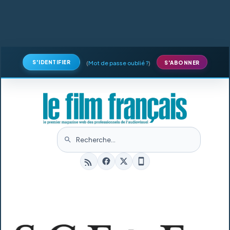
S'IDENTIFIER
(
Mot de passe oublié ?
)
S'ABONNER