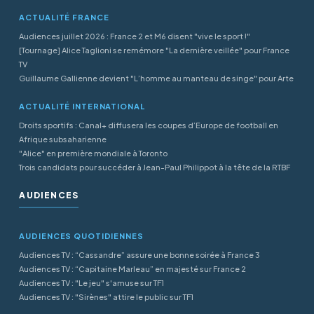
ACTUALITÉ FRANCE
Audiences juillet 2026 : France 2 et M6 disent "vive le sport !"
[Tournage] Alice Taglioni se remémore "La dernière veillée" pour France
TV
Guillaume Gallienne devient "L’homme au manteau de singe" pour Arte
ACTUALITÉ INTERNATIONAL
Droits sportifs : Canal+ diffusera les coupes d’Europe de football en
Afrique subsaharienne
"Alice" en première mondiale à Toronto
Trois candidats pour succéder à Jean-Paul Philippot à la tête de la RTBF
AUDIENCES
AUDIENCES QUOTIDIENNES
Audiences TV : “Cassandre” assure une bonne soirée à France 3
Audiences TV : “Capitaine Marleau” en majesté sur France 2
Audiences TV : "Le jeu" s'amuse sur TF1
Audiences TV : "Sirènes" attire le public sur TF1