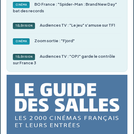
BO France : "Spider-Man : Brand New Day"
CINÉMA
bat des records
Audiences TV : "Le jeu" s'amuse sur TF1
TÉLÉVISION
Zoom sortie : "Fjord"
CINÉMA
Audiences TV : "OPJ" garde le contrôle
TÉLÉVISION
sur France 3