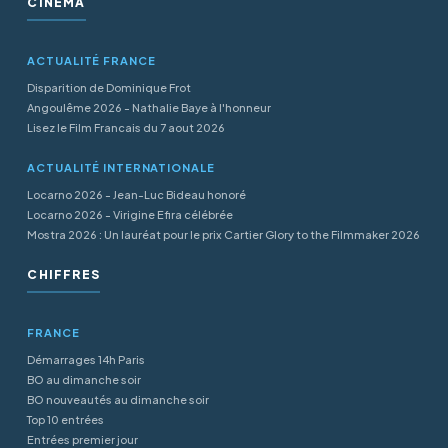
CINÉMA
ACTUALITÉ FRANCE
Disparition de Dominique Frot
Angoulême 2026 - Nathalie Baye à l'honneur
Lisez le Film Francais du 7 aout 2026
ACTUALITÉ INTERNATIONALE
Locarno 2026 - Jean-Luc Bideau honoré
Locarno 2026 - Virigine Efira célébrée
Mostra 2026 : Un lauréat pour le prix Cartier Glory to the Filmmaker 2026
CHIFFRES
FRANCE
Démarrages 14h Paris
BO au dimanche soir
BO nouveautés au dimanche soir
Top 10 entrées
Entrées premier jour