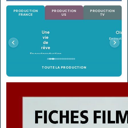
PRODUCTION
PRODUCTION
PRODUCTION
FRANCE
US
TV
Oldeupe
En postproduction
TOUTE LA PRODUCTION