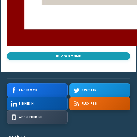
JE M'ABONNE
FACEBOOK
TWITTER
LINKEDIN
FLUX RSS
APPLI MOBILE