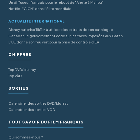
Un diffuseur français pour le reboot de "Alerte à Malibu"
Netflix : "GIGN" dans l'élite mondiale
ACTUALITÉ INTERNATIONAL
Disney autorise TikTok à utiliser des extraits de son catalogue
Canada : Le gouvernement cède sur les taxes imposées aux Gafan
L’UE donne son feu vert pour la prise de contrôle d’EA
CHIFFRES
Top DVD/blu-ray
Top VàD
SORTIES
Calendrier des sorties DVD/blu-ray
Calendrier des sorties VOD
TOUT SAVOIR DU FILM FRANÇAIS
Qui sommes-nous ?