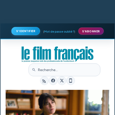
S'IDENTIFIER
(
Mot de passe oublié ?
)
S'ABONNER