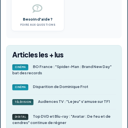
Besoin d'aide ?
FOIRE AUX QUESTIONS
Articles les + lus
BO France : "Spider-Man : Brand New Day"
CINÉMA
bat des records
Disparition de Dominique Frot
CINÉMA
Audiences TV : "Le jeu" s'amuse sur TF1
TÉLÉVISION
Top DVD et Blu-ray : "Avatar : De feu et de
DIGITAL
cendres" continue de régner