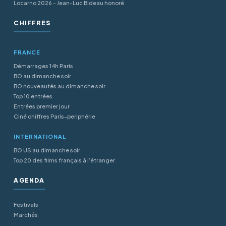
Locarno 2026 - Jean-Luc Bideau honoré
CHIFFRES
FRANCE
Démarrages 14h Paris
BO au dimanche soir
BO nouveautés au dimanche soir
Top 10 entrées
Entrées premier jour
Ciné chiffres Paris-periphérie
INTERNATIONAL
BO US au dimanche soir
Top 20 des films français à l’étranger
AGENDA
Festivals
Marchés