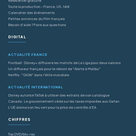
Newsletter gratuite
Toute la production - France, US, télé
Calendrier des événements
Petites annonces du Film français
Besoin d'aide ? Foire aux questions
DIGITAL
ACTUALITÉ FRANCE
Football : Disney+ diffusera les matchs de La Liga pour deux saisons
Un diffuseur français pour le reboot de "Alerte à Malibu"
Netflix : "GIGN" dans l'élite mondiale
ACTUALITÉ INTERNATIONAL
Disney autorise TikTok à utiliser des extraits de son catalogue
Canada : Le gouvernement cède sur les taxes imposées aux Gafan
L’UE donne son feu vert pour la prise de contrôle d’EA
CHIFFRES
Top DVD/blu-ray