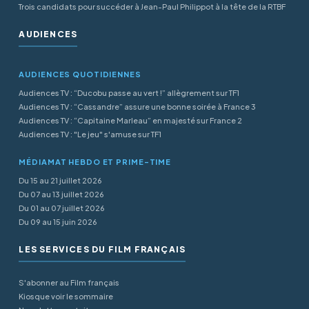
Trois candidats pour succéder à Jean-Paul Philippot à la tête de la RTBF
AUDIENCES
AUDIENCES QUOTIDIENNES
Audiences TV : “Ducobu passe au vert !” allègrement sur TF1
Audiences TV : “Cassandre” assure une bonne soirée à France 3
Audiences TV : “Capitaine Marleau” en majesté sur France 2
Audiences TV : "Le jeu" s'amuse sur TF1
MÉDIAMAT HEBDO ET PRIME-TIME
Du 15 au 21 juillet 2026
Du 07 au 13 juillet 2026
Du 01 au 07 juillet 2026
Du 09 au 15 juin 2026
LES SERVICES DU FILM FRANÇAIS
S'abonner au Film français
Kiosque voir le sommaire