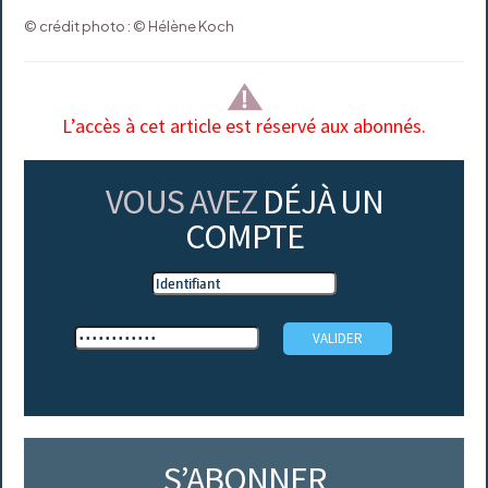
© crédit photo : © Hélène Koch
L’accès à cet article est réservé aux abonnés.
VOUS AVEZ
DÉJÀ UN
COMPTE
S’ABONNER