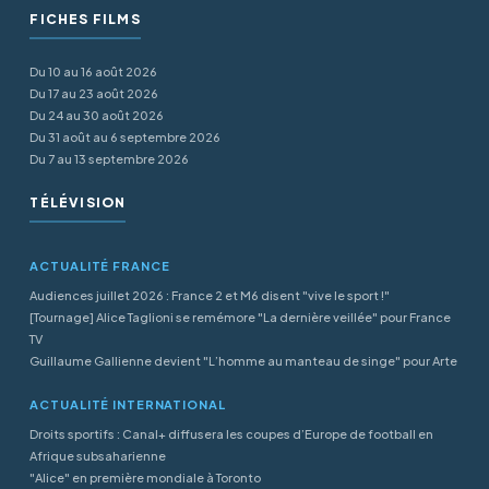
FICHES FILMS
Du 10 au 16 août 2026
Du 17 au 23 août 2026
Du 24 au 30 août 2026
Du 31 août au 6 septembre 2026
Du 7 au 13 septembre 2026
TÉLÉVISION
ACTUALITÉ FRANCE
Audiences juillet 2026 : France 2 et M6 disent "vive le sport !"
[Tournage] Alice Taglioni se remémore "La dernière veillée" pour France
TV
Guillaume Gallienne devient "L’homme au manteau de singe" pour Arte
ACTUALITÉ INTERNATIONAL
Droits sportifs : Canal+ diffusera les coupes d’Europe de football en
Afrique subsaharienne
"Alice" en première mondiale à Toronto