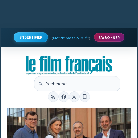
S'IDENTIFIER
(
Mot de passe oublié ?
)
S'ABONNER