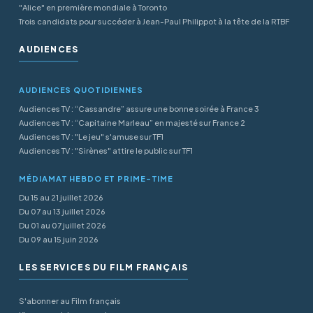
"Alice" en première mondiale à Toronto
Trois candidats pour succéder à Jean-Paul Philippot à la tête de la RTBF
AUDIENCES
AUDIENCES QUOTIDIENNES
Audiences TV : “Cassandre” assure une bonne soirée à France 3
Audiences TV : “Capitaine Marleau” en majesté sur France 2
Audiences TV : "Le jeu" s'amuse sur TF1
Audiences TV : "Sirènes" attire le public sur TF1
MÉDIAMAT HEBDO ET PRIME-TIME
Du 15 au 21 juillet 2026
Du 07 au 13 juillet 2026
Du 01 au 07 juillet 2026
Du 09 au 15 juin 2026
LES SERVICES DU FILM FRANÇAIS
S'abonner au Film français