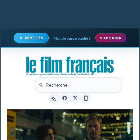
S'IDENTIFIER
(
Mot de passe oublié ?
)
S'ABONNER