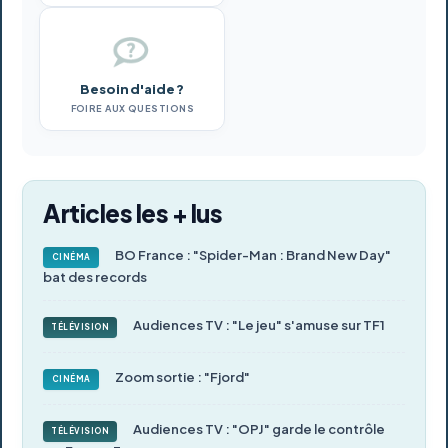
Besoin d'aide ?
FOIRE AUX QUESTIONS
Articles les + lus
BO France : "Spider-Man : Brand New Day"
CINÉMA
bat des records
Audiences TV : "Le jeu" s'amuse sur TF1
TÉLÉVISION
Zoom sortie : "Fjord"
CINÉMA
Audiences TV : "OPJ" garde le contrôle
TÉLÉVISION