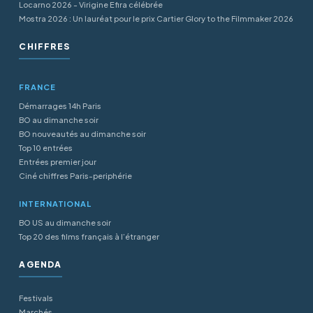
Locarno 2026 - Virigine Efira célébrée
Mostra 2026 : Un lauréat pour le prix Cartier Glory to the Filmmaker 2026
CHIFFRES
FRANCE
Démarrages 14h Paris
BO au dimanche soir
BO nouveautés au dimanche soir
Top 10 entrées
Entrées premier jour
Ciné chiffres Paris-periphérie
INTERNATIONAL
BO US au dimanche soir
Top 20 des films français à l’étranger
AGENDA
Festivals
Marchés