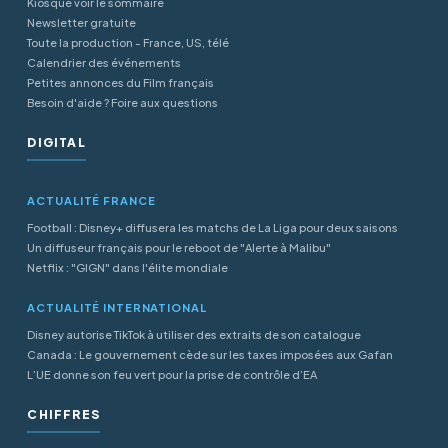
Kiosque voir le sommaire
Newsletter gratuite
Toute la production - France, US, télé
Calendrier des événements
Petites annonces du Film français
Besoin d'aide ? Foire aux questions
DIGITAL
ACTUALITÉ FRANCE
Football : Disney+ diffusera les matchs de La Liga pour deux saisons
Un diffuseur français pour le reboot de "Alerte à Malibu"
Netflix : "GIGN" dans l'élite mondiale
ACTUALITÉ INTERNATIONAL
Disney autorise TikTok à utiliser des extraits de son catalogue
Canada : Le gouvernement cède sur les taxes imposées aux Gafan
L’UE donne son feu vert pour la prise de contrôle d’EA
CHIFFRES