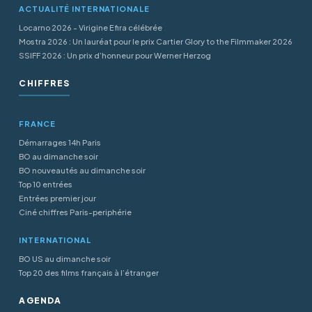
ACTUALITÉ INTERNATIONALE
Locarno 2026 - Virigine Efira célébrée
Mostra 2026 : Un lauréat pour le prix Cartier Glory to the Filmmaker 2026
SSIFF 2026 : Un prix d’honneur pour Werner Herzog
CHIFFRES
FRANCE
Démarrages 14h Paris
BO au dimanche soir
BO nouveautés au dimanche soir
Top 10 entrées
Entrées premier jour
Ciné chiffres Paris-periphérie
INTERNATIONAL
BO US au dimanche soir
Top 20 des films français à l’étranger
AGENDA