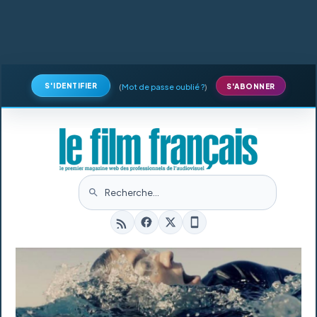
S'IDENTIFIER
(
Mot de passe oublié ?
)
S'ABONNER