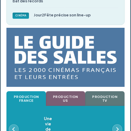
bat des records
Jour2Fête précise son line-up
CINÉMA
PRODUCTION
PRODUCTION
PRODUCTION
FRANCE
US
TV
Oldeupe
En postproduction