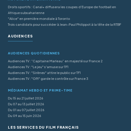
Droits sportifs : Canal+ diffusera les coupes d’Europe de football en
Afrique subsaharienne
"Alice" en première mondiale à Toronto
Trois candidats pour succéder à Jean-Paul Philippot à la tête de la RTBF
AUDIENCES
AUDIENCES QUOTIDIENNES
Audiences TV : “Capitaine Marleau” en majesté sur France 2
Audiences TV : "Le jeu" s'amuse sur TF1
Audiences TV : "Sirènes" attire le public sur TF1
Audiences TV : "OPJ" garde le contrôle sur France 3
MÉDIAMAT HEBDO ET PRIME-TIME
Du 15 au 21 juillet 2026
Du 07 au 13 juillet 2026
Du 01 au 07 juillet 2026
Du 09 au 15 juin 2026
LES SERVICES DU FILM FRANÇAIS