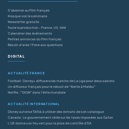
S'abonner au Film français
Kiosque voir le sommaire
Newsletter gratuite
Toute la production - France, US, télé
Calendrier des événements
Petites annonces du Film français
Besoin d'aide ? Foire aux questions
DIGITAL
ACTUALITÉ FRANCE
Football : Disney+ diffusera les matchs de La Liga pour deux saisons
Un diffuseur français pour le reboot de "Alerte à Malibu"
Netflix : "GIGN" dans l'élite mondiale
ACTUALITÉ INTERNATIONAL
Disney autorise TikTok à utiliser des extraits de son catalogue
Canada : Le gouvernement cède sur les taxes imposées aux Gafan
L’UE donne son feu vert pour la prise de contrôle d’EA