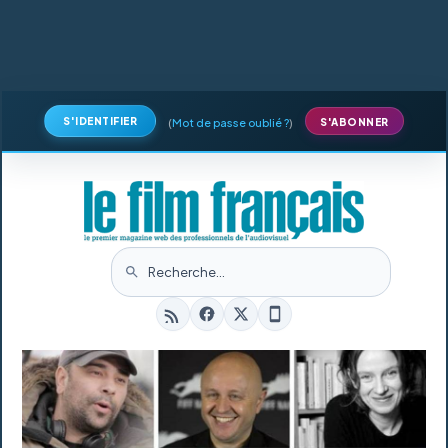
S'IDENTIFIER
(
Mot de passe oublié ?
)
S'ABONNER