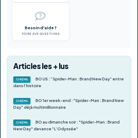
Besoin d'aide ?
FOIRE AUX QUESTIONS
Articles les + lus
BO US : “Spider-Man : Brand New Day” entre
CINÉMA
dans l’histoire
BO 1er week-end : "Spider-Man : Brand New
CINÉMA
Day" déjà multimillionnaire
BO au dimanche soir : "Spider-Man : Brand
CINÉMA
New Day" devance "L’Odyssée"