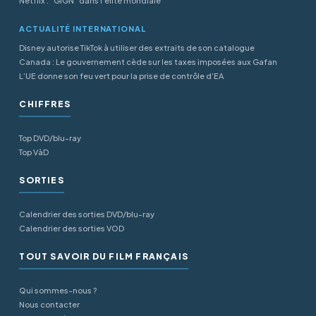
Netflix : "GIGN" dans l'élite mondiale
ACTUALITÉ INTERNATIONAL
Disney autorise TikTok à utiliser des extraits de son catalogue
Canada : Le gouvernement cède sur les taxes imposées aux Gafan
L’UE donne son feu vert pour la prise de contrôle d’EA
CHIFFRES
Top DVD/blu-ray
Top VàD
SORTIES
Calendrier des sorties DVD/blu-ray
Calendrier des sorties VOD
TOUT SAVOIR DU FILM FRANÇAIS
Qui sommes-nous ?
Nous contacter