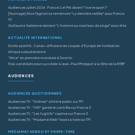
Audiences juillet 2026 : France 2 et M6 disent "vive le sport !"
[Tournage] Alice Taglioni se remémore "La dernière veillée" pour France
TV
Guillaume Gallienne devient "L’homme au manteau de singe" pour Arte
ACTUALITÉ INTERNATIONAL
Droits sportifs : Canal+ diffusera les coupes d’Europe de football en
Afrique subsaharienne
"Alice" en première mondiale à Toronto
Trois candidats pour succéder à Jean-Paul Philippot à la tête de la RTBF
AUDIENCES
AUDIENCES QUOTIDIENNES
Audiences TV : "Sirènes" attire le public sur TF1
Audiences TV : "OPJ" garde le contrôle sur France 3
Audiences TV : "Les fugitifs" captive sur France 3
Audiences TV : "Madame Web" tisse sa toile sur TF1
MÉDIAMAT HEBDO ET PRIME-TIME