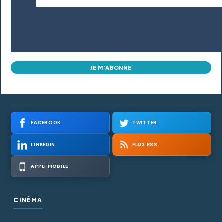
JE M'ABONNE
FACEBOOK
TWITTER
LINKEDIN
FLUX RSS
APPLI MOBILE
CINÉMA