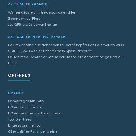
ACTUALITÉ FRANCE
Warner décale un titre de son calendrier
Zoom sortie : "Fjord"
Jour2Fête précise son line-up
ACTUALITÉ INTERNATIONALE
La CMA britannique donne son feu vert à l'opération Paramount-WBD
SSIFF 2026 : La sélection "Made in Spain" dévoilée
Deux films à Locarno et Venise pour la société de vente belge Hors du
Bocal
CHIFFRES
FRANCE
Démarrages 14h Paris
BO au dimanche soir
BO nouveautés au dimanche soir
Top 10 entrées
Entrées premier jour
Ciné chiffres Paris-periphérie